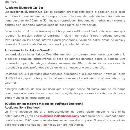
intensos.
Audífonos Bluetooth On-Ear
Los
audífonos Bluetooth On-Ear
se asientan directamente sobre el pabellón de la oreja
sin rodearlo completamente. Incorporan controladores de audio de tamaño mediano,
generalmente de 30mm a 32mm, que reproducen frecuencias medias muy claras y
agudos bien definidos, manteniendo un peso ligero de nivel portátil.
Su estructura utiliza diademas ajustables y almohadillas acolchadas de ecocuero que
reducen la presión sobre el cartílago. Incluyen controles físicos mediante botones
texturizados en las copas laterales para gestionar el volumen, saltar pistas de audio y
contestar llamadas telefónicas sin mirar la pantalla del celular.
Auriculares inalámbricos Over-Ear
Los
auriculares inalámbricos Over-Ear
emplean un diseño circumaural que cubre la
oreja por completo, distribuyendo el peso de manera uniforme sobre la cabeza. Esta
arquitectura permite integrar drivers masivos de 40mm de neodimio, capaces de
reproducir graves profundos sin distorsión y un escenario sonoro amplio.
Destacan por sus potentes procesadores dedicados a la Cancelación Activa de Ruido
(ANC) híbrida, que miden y anulan el ruido ambiental mediante micrófonos internos y
externos.
Albergan baterías de alta densidad que entregan desde 30 hasta más de 50 horas
continuas de autonomía con una sola carga, ideales para jornadas extensas de home
office y vuelos de larga distancia.
¿Cuáles son las mejores marcas de audífonos Bluetooth?
Audífonos Sony Bluethooth
La firma japonesa lidera el procesamiento de audio digital mediante sus chips
patentados V1 y QN1. Los
audífonos inalámbricos Sony
sobresalen por su compatibilidad
con el códec LDAC, que transmite tres veces más datos que el Bluetooth convencional
para reproducir sonido de Alta Resolución (Hi-Res Audio).