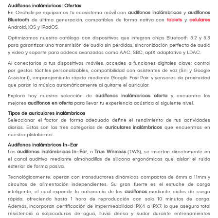
Audífonos inalámbricos: Ofertas
En Oechsle.pe equipamos tu ecosistema móvil con
audífonos inalámbricos
y
audífonos
Bluetooth
de última generación, compatibles de forma nativa con
tablets
y
celulares
Android, iOS y iPadOS.
Optimizamos nuestro catálogo con dispositivos que integran chips Bluetooth 5.2 y 5.3
para garantizar una transmisión de audio sin pérdidas, sincronización perfecta de audio
y video y soporte para códecs avanzados como AAC, SBC, aptX adaptativo y LDAC.
Al conectarlos a tus dispositivos móviles, accedes a funciones digitales clave: control
por gestos táctiles personalizables, compatibilidad con asistentes de voz (Siri y Google
Assistant), emparejamiento rápido mediante Google Fast Pair y sensores de proximidad
que paran la música automáticamente al quitarte el auricular.
Explora hoy nuestra selección de
audífonos inalámbricos oferta
y encuentra los
mejores
audífonos en oferta
para llevar tu experiencia acústica al siguiente nivel.
Tipos de auriculares inalámbricos
Seleccionar el factor de forma adecuado define el rendimiento de tus actividades
diarias. Estas son las tres categorías de
auriculares inalámbricos
que encuentras en
nuestra plataforma:
Audífonos inalámbricos In-Ear
Los
audífonos inalámbricos In-Ear
, o
True Wireless
(TWS), se insertan directamente en
el canal auditivo mediante almohadillas de silicona ergonómicas que aíslan el ruido
exterior de forma pasiva.
Tecnológicamente, operan con transductores dinámicos compactos de 6mm a 11mm y
circuitos de alimentación independientes. Su gran fuerte es el estuche de carga
inteligente, el cual expande la autonomía de los
audífonos
mediante ciclos de carga
rápida, ofreciendo hasta 1 hora de reproducción con solo 10 minutos de carga.
Además, incorporan certificación de impermeabilidad IPX4 a IPX7, lo que asegura total
resistencia a salpicaduras de agua, lluvia densa y sudor durante entrenamientos