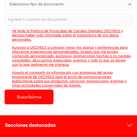
He leído la Política de Privacidad de Canales Digitales OECHSLE y
declaro haber sido informado sobre el tratamiento de mis datos
personales.
Autorizo a OECHSLE a conocer mejor mis gustos y preferencias para
ofrecerme experiencias personalizadas. Acepto que me envien
contenido personalizado, exclusivo, promociones hechas a mi medida,
novedades, descuentos especiales, eventos y todo lo que se alinee
con lo que realmente me interesa.
Acepto el compartir mi información con empresas del grupo
empresarial de OECHSLE para el envío de comunicaciones
publicitarias sobre sus productos, servicios, promociones, eventos y
otras actividades comerciales de interés.
Suscribirme
Secciones destacadas