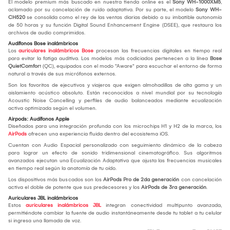
El modelo premium más buscado en nuestra tienda online es el
Sony WH-1000XM5
,
aclamado por su cancelación de ruido adaptativa. Por su parte, el modelo
Sony WH-
CH520
se consolida como el rey de las ventas diarias debido a su imbatible autonomía
de 50 horas y su función Digital Sound Enhancement Engine (DSEE), que restaura los
archivos de audio comprimidos.
Audífonos Bose inalámbricos
Los
auriculares inalámbricos Bose
procesan las frecuencias digitales en tiempo real
para evitar la fatiga auditiva. Los modelos más codiciados pertenecen a la línea
Bose
QuietComfor
t (QC), equipados con el modo "Aware" para escuchar el entorno de forma
natural a través de sus micrófonos externos.
Son los favoritos de ejecutivos y viajeros que exigen almohadillas de alta gama y un
aislamiento acústico absoluto. Están reconocidos a nivel mundial por su tecnología
Acoustic Noise Cancelling y perfiles de audio balanceados mediante ecualización
activa optimizada según el volumen.
Airpods: Audífonos Apple
Diseñados para una integración profunda con los microchips H1 y H2 de la marca, los
AirPods
ofrecen una experiencia fluida dentro del ecosistema iOS.
Cuentan con Audio Espacial personalizado con seguimiento dinámico de la cabeza
para lograr un efecto de sonido tridimensional cinematográfico. Sus algoritmos
avanzados ejecutan una Ecualización Adaptativa que ajusta las frecuencias musicales
en tiempo real según la anatomía de tu oído.
Los dispositivos más buscados son los
AirPods Pro de 2da generación
con cancelación
activa el doble de potente que sus predecesores y los
AirPods de 3ra generación
.
Auriculares JBL inalámbricos
Estos
auriculares inalámbricos JBL
integran conectividad multipunto avanzada,
permitiéndote cambiar la fuente de audio instantáneamente desde tu tablet a tu celular
si ingresa una llamada de voz.