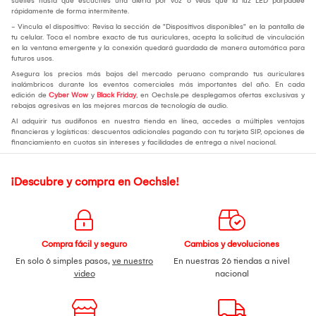
sueltes hasta que escuches una alerta por voz o veas que la luz LED parpadee
rápidamente de forma intermitente.
- Vincula el dispositivo: Revisa la sección de "Dispositivos disponibles" en la pantalla de
tu celular. Toca el nombre exacto de tus auriculares, acepta la solicitud de vinculación
en la ventana emergente y la conexión quedará guardada de manera automática para
futuros usos.
Asegura los precios más bajos del mercado peruano comprando tus auriculares
inalámbricos durante los eventos comerciales más importantes del año. En cada
edición de
Cyber Wow
y
Black Friday
, en Oechsle.pe desplegamos ofertas exclusivas y
rebajas agresivas en las mejores marcas de tecnología de audio.
Al adquirir tus audífonos en nuestra tienda en línea, accedes a múltiples ventajas
financieras y logísticas: descuentos adicionales pagando con tu tarjeta SIP, opciones de
financiamiento en cuotas sin intereses y facilidades de entrega a nivel nacional.
¡Descubre y compra en Oechsle!
Compra fácil y seguro
Cambios y devoluciones
En solo 6 simples pasos,
ve nuestro
En nuestras 26 tiendas a nivel
video
nacional