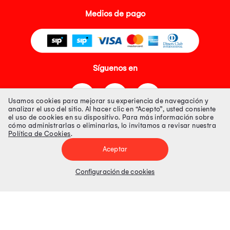
Medios de pago
Síguenos en
Usamos cookies para mejorar su experiencia de navegación y
analizar el uso del sitio. Al hacer clic en “Acepto”, usted consiente
el uso de cookies en su dispositivo. Para más información sobre
cómo administrarlas o eliminarlas, lo invitamos a revisar nuestra
Política de Cookies
.
Tienda 100% Segura
Aceptar
Tiendas Peruanas S.A. R.U.C. Nº 20493020618. Todos los derechos
reservados. Av. Aviación 2405 Piso 3, San Borja
Configuración de cookies
Precios disponibles solo en www.oechsle.pe. Precios online publicados
pueden incluir descuento adicional. Precios sujetos a variaciones sin
previo aviso. Productos sujetos a disponibilidad de stock
El Oficial de Protección de Datos Personales de Tiendas Peruanas S.A.
identificada con RUC No. 20493020618 es el señor Juan Diego Gavelan
Zegarra identificado con D.N.I. N° 45218133, cuyo correo corporativo de
contacto es
oficial.protecciondedatos@oechsle.pe