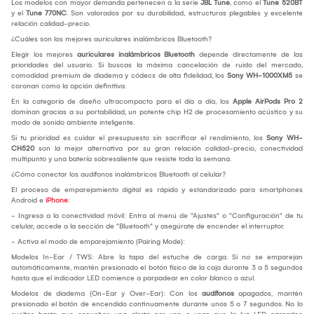
Los modelos con mayor demanda pertenecen a la serie
JBL Tune
, como el
Tune 520BT
y el
Tune 770NC
. Son valorados por su durabilidad, estructuras plegables y excelente
relación calidad-precio.
¿Cuáles son los mejores auriculares inalámbricos Bluetooth?
Elegir los mejores
auriculares inalámbricos Bluetooth
depende directamente de las
prioridades del usuario. Si buscas la máxima cancelación de ruido del mercado,
comodidad premium de diadema y códecs de alta fidelidad, los
Sony WH-1000XM5
se
coronan como la opción definitiva.
En la categoría de diseño ultracompacto para el día a día, los
Apple AirPods Pro 2
dominan gracias a su portabilidad, un potente chip H2 de procesamiento acústico y su
modo de sonido ambiente inteligente.
Si tu prioridad es cuidar el presupuesto sin sacrificar el rendimiento, los
Sony WH-
CH520
son la mejor alternativa por su gran relación calidad-precio, conectividad
multipunto y una batería sobresaliente que resiste toda la semana.
¿Cómo conectar los audífonos inalámbricos Bluetooth al celular?
El proceso de emparejamiento digital es rápido y estandarizado para smartphones
Android e
iPhone
:
- Ingresa a la conectividad móvil: Entra al menú de "Ajustes" o "Configuración" de tu
celular, accede a la sección de "Bluetooth" y asegúrate de encender el interruptor.
- Activa el modo de emparejamiento (Pairing Mode):
Modelos In-Ear / TWS: Abre la tapa del estuche de carga. Si no se emparejan
automáticamente, mantén presionado el botón físico de la caja durante 3 a 5 segundos
hasta que el indicador LED comience a parpadear en color blanco o azul.
Modelos de diadema (On-Ear y Over-Ear): Con los
audífonos
apagados, mantén
presionado el botón de encendido continuamente durante unos 5 o 7 segundos. No lo