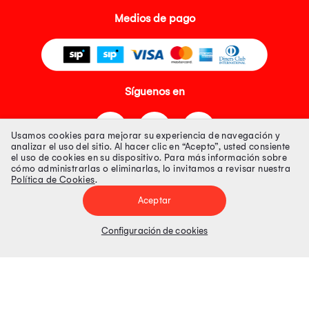
Medios de pago
Síguenos en
Usamos cookies para mejorar su experiencia de navegación y
analizar el uso del sitio. Al hacer clic en “Acepto”, usted consiente
el uso de cookies en su dispositivo. Para más información sobre
cómo administrarlas o eliminarlas, lo invitamos a revisar nuestra
Política de Cookies
.
Tienda 100% Segura
Aceptar
Tiendas Peruanas S.A. R.U.C. Nº 20493020618. Todos los derechos
reservados. Av. Aviación 2405 Piso 3, San Borja
Configuración de cookies
Precios disponibles solo en www.oechsle.pe. Precios online publicados
pueden incluir descuento adicional. Precios sujetos a variaciones sin
previo aviso. Productos sujetos a disponibilidad de stock
El Oficial de Protección de Datos Personales de Tiendas Peruanas S.A.
identificada con RUC No. 20493020618 es el señor Juan Diego Gavelan
Zegarra identificado con D.N.I. N° 45218133, cuyo correo corporativo de
contacto es
oficial.protecciondedatos@oechsle.pe