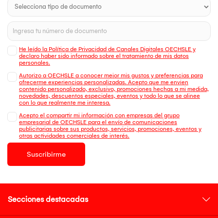
He leído la Política de Privacidad de Canales Digitales OECHSLE y
declaro haber sido informado sobre el tratamiento de mis datos
personales.
Autorizo a OECHSLE a conocer mejor mis gustos y preferencias para
ofrecerme experiencias personalizadas. Acepto que me envien
contenido personalizado, exclusivo, promociones hechas a mi medida,
novedades, descuentos especiales, eventos y todo lo que se alinee
con lo que realmente me interesa.
Acepto el compartir mi información con empresas del grupo
empresarial de OECHSLE para el envío de comunicaciones
publicitarias sobre sus productos, servicios, promociones, eventos y
otras actividades comerciales de interés.
Suscribirme
Secciones destacadas