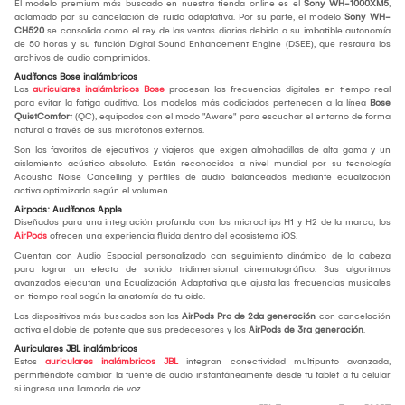
El modelo premium más buscado en nuestra tienda online es el
Sony WH-1000XM5
,
aclamado por su cancelación de ruido adaptativa. Por su parte, el modelo
Sony WH-
CH520
se consolida como el rey de las ventas diarias debido a su imbatible autonomía
de 50 horas y su función Digital Sound Enhancement Engine (DSEE), que restaura los
archivos de audio comprimidos.
Audífonos Bose inalámbricos
Los
auriculares inalámbricos Bose
procesan las frecuencias digitales en tiempo real
para evitar la fatiga auditiva. Los modelos más codiciados pertenecen a la línea
Bose
QuietComfor
t (QC), equipados con el modo "Aware" para escuchar el entorno de forma
natural a través de sus micrófonos externos.
Son los favoritos de ejecutivos y viajeros que exigen almohadillas de alta gama y un
aislamiento acústico absoluto. Están reconocidos a nivel mundial por su tecnología
Acoustic Noise Cancelling y perfiles de audio balanceados mediante ecualización
activa optimizada según el volumen.
Airpods: Audífonos Apple
Diseñados para una integración profunda con los microchips H1 y H2 de la marca, los
AirPods
ofrecen una experiencia fluida dentro del ecosistema iOS.
Cuentan con Audio Espacial personalizado con seguimiento dinámico de la cabeza
para lograr un efecto de sonido tridimensional cinematográfico. Sus algoritmos
avanzados ejecutan una Ecualización Adaptativa que ajusta las frecuencias musicales
en tiempo real según la anatomía de tu oído.
Los dispositivos más buscados son los
AirPods Pro de 2da generación
con cancelación
activa el doble de potente que sus predecesores y los
AirPods de 3ra generación
.
Auriculares JBL inalámbricos
Estos
auriculares inalámbricos JBL
integran conectividad multipunto avanzada,
permitiéndote cambiar la fuente de audio instantáneamente desde tu tablet a tu celular
si ingresa una llamada de voz.