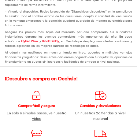
sueltes hasta que escuches una alerta por voz o veas que la luz LED parpadee
rápidamente de forma intermitente.
- Vincula el dispositivo: Revisa la sección de "Dispositivos disponibles" en la pantalla de
tu celular. Toca el nombre exacto de tus auriculares, acepta la solicitud de vinculación
en la ventana emergente y la conexión quedará guardada de manera automática para
futuros usos.
Asegura los precios más bajos del mercado peruano comprando tus auriculares
inalámbricos durante los eventos comerciales más importantes del año. En cada
edición de
Cyber Wow
y
Black Friday
, en Oechsle.pe desplegamos ofertas exclusivas y
rebajas agresivas en las mejores marcas de tecnología de audio.
Al adquirir tus audífonos en nuestra tienda en línea, accedes a múltiples ventajas
financieras y logísticas: descuentos adicionales pagando con tu tarjeta SIP, opciones de
financiamiento en cuotas sin intereses y facilidades de entrega a nivel nacional.
¡Descubre y compra en Oechsle!
Compra fácil y seguro
Cambios y devoluciones
En solo 6 simples pasos,
ve nuestro
En nuestras 26 tiendas a nivel
video
nacional