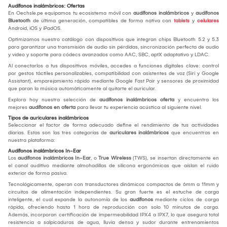
Audífonos inalámbricos: Ofertas
En Oechsle.pe equipamos tu ecosistema móvil con
audífonos inalámbricos
y
audífonos
Bluetooth
de última generación, compatibles de forma nativa con
tablets
y
celulares
Android, iOS y iPadOS.
Optimizamos nuestro catálogo con dispositivos que integran chips Bluetooth 5.2 y 5.3
para garantizar una transmisión de audio sin pérdidas, sincronización perfecta de audio
y video y soporte para códecs avanzados como AAC, SBC, aptX adaptativo y LDAC.
Al conectarlos a tus dispositivos móviles, accedes a funciones digitales clave: control
por gestos táctiles personalizables, compatibilidad con asistentes de voz (Siri y Google
Assistant), emparejamiento rápido mediante Google Fast Pair y sensores de proximidad
que paran la música automáticamente al quitarte el auricular.
Explora hoy nuestra selección de
audífonos inalámbricos oferta
y encuentra los
mejores
audífonos en oferta
para llevar tu experiencia acústica al siguiente nivel.
Tipos de auriculares inalámbricos
Seleccionar el factor de forma adecuado define el rendimiento de tus actividades
diarias. Estas son las tres categorías de
auriculares inalámbricos
que encuentras en
nuestra plataforma:
Audífonos inalámbricos In-Ear
Los
audífonos inalámbricos In-Ear
, o
True Wireless
(TWS), se insertan directamente en
el canal auditivo mediante almohadillas de silicona ergonómicas que aíslan el ruido
exterior de forma pasiva.
Tecnológicamente, operan con transductores dinámicos compactos de 6mm a 11mm y
circuitos de alimentación independientes. Su gran fuerte es el estuche de carga
inteligente, el cual expande la autonomía de los
audífonos
mediante ciclos de carga
rápida, ofreciendo hasta 1 hora de reproducción con solo 10 minutos de carga.
Además, incorporan certificación de impermeabilidad IPX4 a IPX7, lo que asegura total
resistencia a salpicaduras de agua, lluvia densa y sudor durante entrenamientos