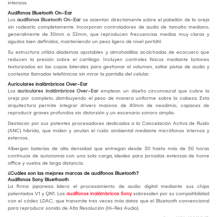
intensos.
Audífonos Bluetooth On-Ear
Los
audífonos Bluetooth On-Ear
se asientan directamente sobre el pabellón de la oreja
sin rodearlo completamente. Incorporan controladores de audio de tamaño mediano,
generalmente de 30mm a 32mm, que reproducen frecuencias medias muy claras y
agudos bien definidos, manteniendo un peso ligero de nivel portátil.
Su estructura utiliza diademas ajustables y almohadillas acolchadas de ecocuero que
reducen la presión sobre el cartílago. Incluyen controles físicos mediante botones
texturizados en las copas laterales para gestionar el volumen, saltar pistas de audio y
contestar llamadas telefónicas sin mirar la pantalla del celular.
Auriculares inalámbricos Over-Ear
Los
auriculares inalámbricos Over-Ear
emplean un diseño circumaural que cubre la
oreja por completo, distribuyendo el peso de manera uniforme sobre la cabeza. Esta
arquitectura permite integrar drivers masivos de 40mm de neodimio, capaces de
reproducir graves profundos sin distorsión y un escenario sonoro amplio.
Destacan por sus potentes procesadores dedicados a la Cancelación Activa de Ruido
(ANC) híbrida, que miden y anulan el ruido ambiental mediante micrófonos internos y
externos.
Albergan baterías de alta densidad que entregan desde 30 hasta más de 50 horas
continuas de autonomía con una sola carga, ideales para jornadas extensas de home
office y vuelos de larga distancia.
¿Cuáles son las mejores marcas de audífonos Bluetooth?
Audífonos Sony Bluethooth
La firma japonesa lidera el procesamiento de audio digital mediante sus chips
patentados V1 y QN1. Los
audífonos inalámbricos Sony
sobresalen por su compatibilidad
con el códec LDAC, que transmite tres veces más datos que el Bluetooth convencional
para reproducir sonido de Alta Resolución (Hi-Res Audio).