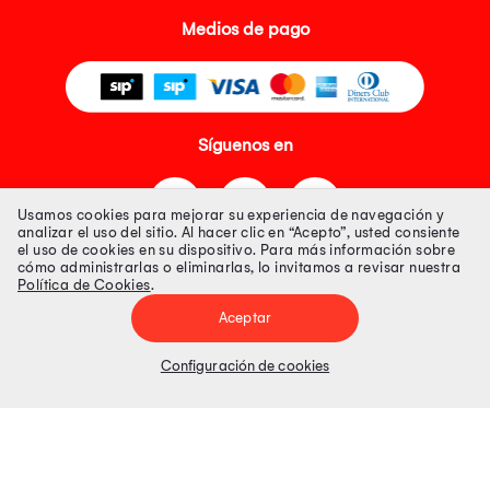
Medios de pago
Síguenos en
Usamos cookies para mejorar su experiencia de navegación y
analizar el uso del sitio. Al hacer clic en “Acepto”, usted consiente
el uso de cookies en su dispositivo. Para más información sobre
cómo administrarlas o eliminarlas, lo invitamos a revisar nuestra
Política de Cookies
.
Tienda 100% Segura
Aceptar
Tiendas Peruanas S.A. R.U.C. Nº 20493020618. Todos los derechos
reservados. Av. Aviación 2405 Piso 3, San Borja
Configuración de cookies
Precios disponibles solo en www.oechsle.pe. Precios online publicados
pueden incluir descuento adicional. Precios sujetos a variaciones sin
previo aviso. Productos sujetos a disponibilidad de stock
El Oficial de Protección de Datos Personales de Tiendas Peruanas S.A.
identificada con RUC No. 20493020618 es el señor Juan Diego Gavelan
Zegarra identificado con D.N.I. N° 45218133, cuyo correo corporativo de
contacto es
oficial.protecciondedatos@oechsle.pe