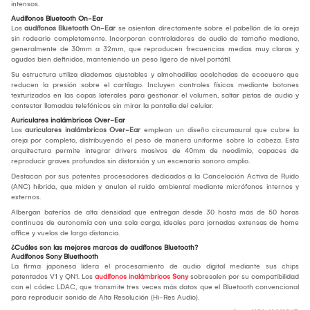
intensos.
Audífonos Bluetooth On-Ear
Los
audífonos Bluetooth On-Ear
se asientan directamente sobre el pabellón de la oreja
sin rodearlo completamente. Incorporan controladores de audio de tamaño mediano,
generalmente de 30mm a 32mm, que reproducen frecuencias medias muy claras y
agudos bien definidos, manteniendo un peso ligero de nivel portátil.
Su estructura utiliza diademas ajustables y almohadillas acolchadas de ecocuero que
reducen la presión sobre el cartílago. Incluyen controles físicos mediante botones
texturizados en las copas laterales para gestionar el volumen, saltar pistas de audio y
contestar llamadas telefónicas sin mirar la pantalla del celular.
Auriculares inalámbricos Over-Ear
Los
auriculares inalámbricos Over-Ear
emplean un diseño circumaural que cubre la
oreja por completo, distribuyendo el peso de manera uniforme sobre la cabeza. Esta
arquitectura permite integrar drivers masivos de 40mm de neodimio, capaces de
reproducir graves profundos sin distorsión y un escenario sonoro amplio.
Destacan por sus potentes procesadores dedicados a la Cancelación Activa de Ruido
(ANC) híbrida, que miden y anulan el ruido ambiental mediante micrófonos internos y
externos.
Albergan baterías de alta densidad que entregan desde 30 hasta más de 50 horas
continuas de autonomía con una sola carga, ideales para jornadas extensas de home
office y vuelos de larga distancia.
¿Cuáles son las mejores marcas de audífonos Bluetooth?
Audífonos Sony Bluethooth
La firma japonesa lidera el procesamiento de audio digital mediante sus chips
patentados V1 y QN1. Los
audífonos inalámbricos Sony
sobresalen por su compatibilidad
con el códec LDAC, que transmite tres veces más datos que el Bluetooth convencional
para reproducir sonido de Alta Resolución (Hi-Res Audio).