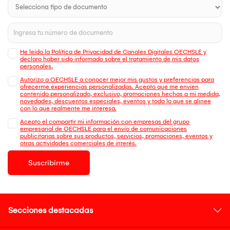
He leído la Política de Privacidad de Canales Digitales OECHSLE y
declaro haber sido informado sobre el tratamiento de mis datos
personales.
Autorizo a OECHSLE a conocer mejor mis gustos y preferencias para
ofrecerme experiencias personalizadas. Acepto que me envien
contenido personalizado, exclusivo, promociones hechas a mi medida,
novedades, descuentos especiales, eventos y todo lo que se alinee
con lo que realmente me interesa.
Acepto el compartir mi información con empresas del grupo
empresarial de OECHSLE para el envío de comunicaciones
publicitarias sobre sus productos, servicios, promociones, eventos y
otras actividades comerciales de interés.
Suscribirme
Secciones destacadas