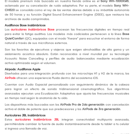
El modelo premium más buscado en nuestra tienda online es el
Sony WH-1000XM5
,
aclamado por su cancelación de ruido adaptativa. Por su parte, el modelo
Sony WH-
CH520
se consolida como el rey de las ventas diarias debido a su imbatible autonomía
de 50 horas y su función Digital Sound Enhancement Engine (DSEE), que restaura los
archivos de audio comprimidos.
Audífonos Bose inalámbricos
Los
auriculares inalámbricos Bose
procesan las frecuencias digitales en tiempo real
para evitar la fatiga auditiva. Los modelos más codiciados pertenecen a la línea
Bose
QuietComfor
t (QC), equipados con el modo "Aware" para escuchar el entorno de forma
natural a través de sus micrófonos externos.
Son los favoritos de ejecutivos y viajeros que exigen almohadillas de alta gama y un
aislamiento acústico absoluto. Están reconocidos a nivel mundial por su tecnología
Acoustic Noise Cancelling y perfiles de audio balanceados mediante ecualización
activa optimizada según el volumen.
Airpods: Audífonos Apple
Diseñados para una integración profunda con los microchips H1 y H2 de la marca, los
AirPods
ofrecen una experiencia fluida dentro del ecosistema iOS.
Cuentan con Audio Espacial personalizado con seguimiento dinámico de la cabeza
para lograr un efecto de sonido tridimensional cinematográfico. Sus algoritmos
avanzados ejecutan una Ecualización Adaptativa que ajusta las frecuencias musicales
en tiempo real según la anatomía de tu oído.
Los dispositivos más buscados son los
AirPods Pro de 2da generación
con cancelación
activa el doble de potente que sus predecesores y los
AirPods de 3ra generación
.
Auriculares JBL inalámbricos
Estos
auriculares inalámbricos JBL
integran conectividad multipunto avanzada,
permitiéndote cambiar la fuente de audio instantáneamente desde tu tablet a tu celular
si ingresa una llamada de voz.