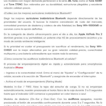
Los modelos con mayor demanda pertenecen a la serie
JBL Tune
, como el
Tune 520BT
y el
Tune 770NC
. Son valorados por su durabilidad, estructuras plegables y excelente
relación calidad-precio.
¿Cuáles son los mejores auriculares inalámbricos Bluetooth?
Elegir los mejores
auriculares inalámbricos Bluetooth
depende directamente de las
prioridades del usuario. Si buscas la máxima cancelación de ruido del mercado,
comodidad premium de diadema y códecs de alta fidelidad, los
Sony WH-1000XM5
se
coronan como la opción definitiva.
En la categoría de diseño ultracompacto para el día a día, los
Apple AirPods Pro 2
dominan gracias a su portabilidad, un potente chip H2 de procesamiento acústico y su
modo de sonido ambiente inteligente.
Si tu prioridad es cuidar el presupuesto sin sacrificar el rendimiento, los
Sony WH-
CH520
son la mejor alternativa por su gran relación calidad-precio, conectividad
multipunto y una batería sobresaliente que resiste toda la semana.
¿Cómo conectar los audífonos inalámbricos Bluetooth al celular?
El proceso de emparejamiento digital es rápido y estandarizado para smartphones
Android e
iPhone
:
- Ingresa a la conectividad móvil: Entra al menú de "Ajustes" o "Configuración" de tu
celular, accede a la sección de "Bluetooth" y asegúrate de encender el interruptor.
- Activa el modo de emparejamiento (Pairing Mode):
Modelos In-Ear / TWS: Abre la tapa del estuche de carga. Si no se emparejan
automáticamente, mantén presionado el botón físico de la caja durante 3 a 5 segundos
hasta que el indicador LED comience a parpadear en color blanco o azul.
Modelos de diadema (On-Ear y Over-Ear): Con los
audífonos
apagados, mantén
presionado el botón de encendido continuamente durante unos 5 o 7 segundos. No lo