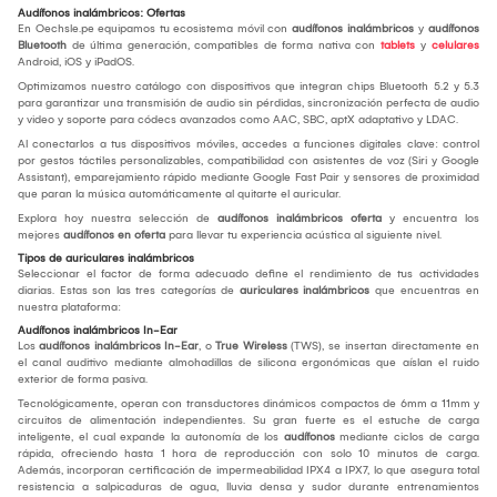
Audífonos inalámbricos: Ofertas
En Oechsle.pe equipamos tu ecosistema móvil con
audífonos inalámbricos
y
audífonos
Bluetooth
de última generación, compatibles de forma nativa con
tablets
y
celulares
Android, iOS y iPadOS.
Optimizamos nuestro catálogo con dispositivos que integran chips Bluetooth 5.2 y 5.3
para garantizar una transmisión de audio sin pérdidas, sincronización perfecta de audio
y video y soporte para códecs avanzados como AAC, SBC, aptX adaptativo y LDAC.
Al conectarlos a tus dispositivos móviles, accedes a funciones digitales clave: control
por gestos táctiles personalizables, compatibilidad con asistentes de voz (Siri y Google
Assistant), emparejamiento rápido mediante Google Fast Pair y sensores de proximidad
que paran la música automáticamente al quitarte el auricular.
Explora hoy nuestra selección de
audífonos inalámbricos oferta
y encuentra los
mejores
audífonos en oferta
para llevar tu experiencia acústica al siguiente nivel.
Tipos de auriculares inalámbricos
Seleccionar el factor de forma adecuado define el rendimiento de tus actividades
diarias. Estas son las tres categorías de
auriculares inalámbricos
que encuentras en
nuestra plataforma:
Audífonos inalámbricos In-Ear
Los
audífonos inalámbricos In-Ear
, o
True Wireless
(TWS), se insertan directamente en
el canal auditivo mediante almohadillas de silicona ergonómicas que aíslan el ruido
exterior de forma pasiva.
Tecnológicamente, operan con transductores dinámicos compactos de 6mm a 11mm y
circuitos de alimentación independientes. Su gran fuerte es el estuche de carga
inteligente, el cual expande la autonomía de los
audífonos
mediante ciclos de carga
rápida, ofreciendo hasta 1 hora de reproducción con solo 10 minutos de carga.
Además, incorporan certificación de impermeabilidad IPX4 a IPX7, lo que asegura total
resistencia a salpicaduras de agua, lluvia densa y sudor durante entrenamientos