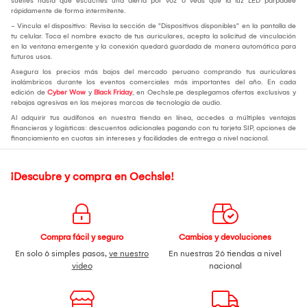
sueltes hasta que escuches una alerta por voz o veas que la luz LED parpadee
rápidamente de forma intermitente.
- Vincula el dispositivo: Revisa la sección de "Dispositivos disponibles" en la pantalla de
tu celular. Toca el nombre exacto de tus auriculares, acepta la solicitud de vinculación
en la ventana emergente y la conexión quedará guardada de manera automática para
futuros usos.
Asegura los precios más bajos del mercado peruano comprando tus auriculares
inalámbricos durante los eventos comerciales más importantes del año. En cada
edición de
Cyber Wow
y
Black Friday
, en Oechsle.pe desplegamos ofertas exclusivas y
rebajas agresivas en las mejores marcas de tecnología de audio.
Al adquirir tus audífonos en nuestra tienda en línea, accedes a múltiples ventajas
financieras y logísticas: descuentos adicionales pagando con tu tarjeta SIP, opciones de
financiamiento en cuotas sin intereses y facilidades de entrega a nivel nacional.
¡Descubre y compra en Oechsle!
Compra fácil y seguro
Cambios y devoluciones
En solo 6 simples pasos,
ve nuestro
En nuestras 26 tiendas a nivel
video
nacional