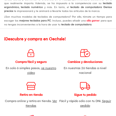
que realmente importa. Además, se ha impuesto a la competencia con su
teclado
ergonómico, teclado numérico
y más. En tanto, el
teclado de computadora Genius
precios
te impresionará y te animará a llevarte todos los artículos de la marca.
¿Son muchos modelos de teclados de computadora? Por ello, tómate un tiempo para
escoger los
mejores teclados para PC
. Incluso, puedes añadir una
silla gamer
para que
no tengas inconvenientes a la hora de usar tu
teclado de computadora
.
¡Descubre y compra en Oechsle!
Compra fácil y seguro
Cambios y devoluciones
En solo 6 simples pasos,
ve nuestro
En nuestras 26 tiendas a nivel
video
nacional
Retiro en tienda
Sigue tu pedido
Compra online y retira en tienda.
Ver
Fácil y rápido sólo con tu DNI.
Seguir
tiendas
pedido