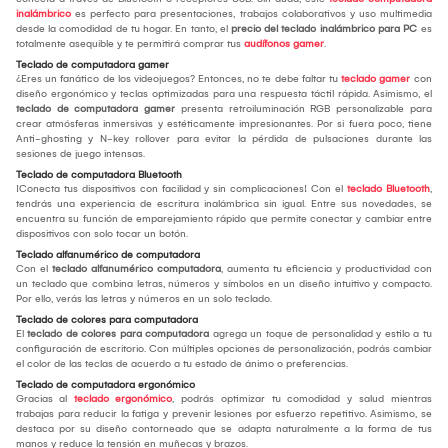
inalámbrico
es perfecto para presentaciones, trabajos colaborativos y uso multimedia
desde la comodidad de tu hogar. En tanto, el
precio del teclado inalámbrico para PC
es
totalmente asequible y te permitirá comprar tus
audífonos gamer
.
Teclado de computadora gamer
¿Eres un fanático de los videojuegos? Entonces, no te debe faltar tu
teclado gamer
con
diseño ergonómico y teclas optimizadas para una respuesta táctil rápida. Asimismo, el
teclado de computadora gamer
presenta retroiluminación RGB personalizable para
crear atmósferas inmersivas y estéticamente impresionantes. Por si fuera poco, tiene
Anti-ghosting y N-key rollover para evitar la pérdida de pulsaciones durante las
sesiones de juego intensas.
Teclado de computadora Bluetooth
¡Conecta tus dispositivos con facilidad y sin complicaciones! Con el
teclado Bluetooth
,
tendrás una experiencia de escritura inalámbrica sin igual. Entre sus novedades, se
encuentra su función de emparejamiento rápido que permite conectar y cambiar entre
dispositivos con solo tocar un botón.
Teclado alfanumérico de computadora
Con el
teclado alfanumérico computadora
, aumenta tu eficiencia y productividad con
un teclado que combina letras, números y símbolos en un diseño intuitivo y compacto.
Por ello, verás las letras y números en un solo teclado.
Teclado de colores para computadora
El
teclado de colores para computadora
agrega un toque de personalidad y estilo a tu
configuración de escritorio. Con múltiples opciones de personalización, podrás cambiar
el color de las teclas de acuerdo a tu estado de ánimo o preferencias.
Teclado de computadora ergonómico
Gracias al
teclado ergonómico
, podrás optimizar tu comodidad y salud mientras
trabajas para reducir la fatiga y prevenir lesiones por esfuerzo repetitivo. Asimismo, se
destaca por su diseño contorneado que se adapta naturalmente a la forma de tus
manos y reduce la tensión en muñecas y brazos.