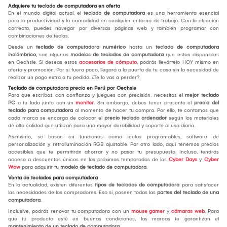
Adquiere tu teclado de computadora en oferta
En el mundo digital actual, el
teclado de computadora
es una herramienta esencial
para la productividad y la comodidad en cualquier entorno de trabajo. Con la elección
correcta, puedes navegar por diversas páginas web y también programar con
combinaciones de teclas.
Desde un
teclado de computadora numérico
hasta un
teclado de computadora
inalámbrico
, son algunos
modelos de teclados de computadora
que están disponibles
en Oechsle. Si deseas estos
accesorios de cómputo
, podrás llevártelo HOY mismo en
oferta y promoción. Por si fuera poco, llegará a la puerta de tu casa sin la necesidad de
realizar un pago extra a tu pedido. ¿Te lo vas a perder?
Teclado de computadora precio en Perú por Oechsle
Para que escribas con confianza y juegues con precisión, necesitas el
mejor teclado
PC
a tu lado junto con un
monitor
. Sin embargo, debes tener presente el
precio del
teclado para computadora
al momento de hacer tu compra. Por ello, te contamos que
cada marca se encarga de colocar el
precio teclado ordenador
según los materiales
de alta calidad que utilizan para una mayor durabilidad y soporte al uso diario.
Asimismo, se basan en funciones como teclas programables, software de
personalización y retroiluminación RGB ajustable. Por otro lado, aquí tenemos precios
accesibles que te permitirán ahorrar y no pasar tu presupuesto. Incluso, tendrás
acceso a descuentos únicos en las próximas temporadas de los
Cyber Days
y
Cyber
Wow
para adquirir tu
modelo de teclado de computadora
.
Venta de teclados para computadora
En la actualidad, existen diferentes
tipos de teclados de computadora
para satisfacer
las necesidades de los compradores. Eso sí, poseen todas las
partes del teclado de una
computadora
.
Inclusive, podrás renovar tu computadora con un
mouse gamer
y
cámaras web
. Para
que tu producto esté en buenas condiciones, las marcas te garantizan el
mantenimiento de un teclado de computadora
.