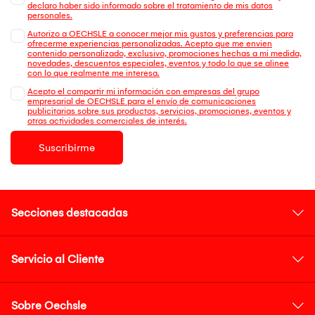
declaro haber sido informado sobre el tratamiento de mis datos
personales.
Autorizo a OECHSLE a conocer mejor mis gustos y preferencias para
ofrecerme experiencias personalizadas. Acepto que me envien
contenido personalizado, exclusivo, promociones hechas a mi medida,
novedades, descuentos especiales, eventos y todo lo que se alinee
con lo que realmente me interesa.
Acepto el compartir mi información con empresas del grupo
empresarial de OECHSLE para el envío de comunicaciones
publicitarias sobre sus productos, servicios, promociones, eventos y
otras actividades comerciales de interés.
Suscribirme
Secciones destacadas
Servicio al Cliente
Sobre Oechsle