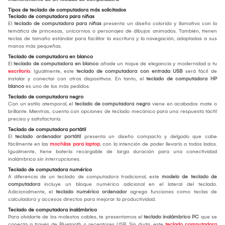
Tipos de teclado de computadora más solicitados
Teclado de computadora para niñas
El
teclado de computadora para niñas
presenta un diseño colorido y llamativo con la
temática de princesas, unicornios o personajes de dibujos animados. También, tienen
teclas de tamaño estándar para facilitar la escritura y la navegación, adaptadas a sus
manos más pequeñas.
Teclado de computadora en blanco
El
teclado de computadora en blanco
añade un toque de elegancia y modernidad a tu
escritorio
. Igualmente, este
teclado de computadora con entrada USB
será fácil de
instalar y conectar con otros dispositivos. En tanto, el
teclado de computadora HP
blanco
es uno de los más pedidos.
Teclado de computadora negro
Con un estilo atemporal, el
teclado de computadora negro
viene en acabados mate o
brillante. Mientras, cuenta con opciones de teclado mecánico para una respuesta táctil
precisa y satisfactoria.
Teclado de computadora portátil
El
teclado ordenador portátil
presenta un diseño compacto y delgado que cabe
fácilmente en las
mochilas para laptop
, con la intención de poder llevarlo a todos lados.
Igualmente, tiene batería recargable de larga duración para una conectividad
inalámbrica sin interrupciones.
Teclado de computadora numérico
A diferencia de un teclado de computadora tradicional, este
modelo de teclado de
computadora
incluye un bloque numérico adicional en el lateral del teclado.
Adicionalmente, el
teclado numérico ordenador
agrega funciones como teclas de
calculadora y accesos directos para mejorar la productividad.
Teclado de computadora inalámbrico
Para olvidarte de los molestos cables, te presentamos el
teclado inalámbrico PC
que se
conecta a través de Bluetooth o receptores USB. Sin duda, este
teclado computadora