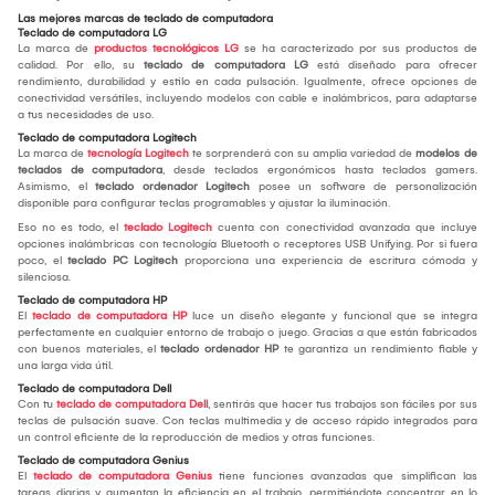
Las mejores marcas de teclado de computadora
Teclado de computadora LG
La marca de
productos tecnológicos LG
se ha caracterizado por sus productos de
calidad. Por ello, su
teclado de computadora LG
está diseñado para ofrecer
rendimiento, durabilidad y estilo en cada pulsación. Igualmente, ofrece opciones de
conectividad versátiles, incluyendo modelos con cable e inalámbricos, para adaptarse
a tus necesidades de uso.
Teclado de computadora Logitech
La marca de
tecnología Logitech
te sorprenderá con su amplia variedad de
modelos de
teclados de computadora
, desde teclados ergonómicos hasta teclados gamers.
Asimismo, el
teclado ordenador Logitech
posee un software de personalización
disponible para configurar teclas programables y ajustar la iluminación.
Eso no es todo, el
teclado Logitech
cuenta con conectividad avanzada que incluye
opciones inalámbricas con tecnología Bluetooth o receptores USB Unifying. Por si fuera
poco, el
teclado PC Logitech
proporciona una experiencia de escritura cómoda y
silenciosa.
Teclado de computadora HP
El
teclado de computadora HP
luce un diseño elegante y funcional que se integra
perfectamente en cualquier entorno de trabajo o juego. Gracias a que están fabricados
con buenos materiales, el
teclado ordenador HP
te garantiza un rendimiento fiable y
una larga vida útil.
Teclado de computadora Dell
Con tu
teclado de computadora Dell
, sentirás que hacer tus trabajos son fáciles por sus
teclas de pulsación suave. Con teclas multimedia y de acceso rápido integrados para
un control eficiente de la reproducción de medios y otras funciones.
Teclado de computadora Genius
El
teclado de computadora Genius
tiene funciones avanzadas que simplifican las
tareas diarias y aumentan la eficiencia en el trabajo, permitiéndote concentrar en lo