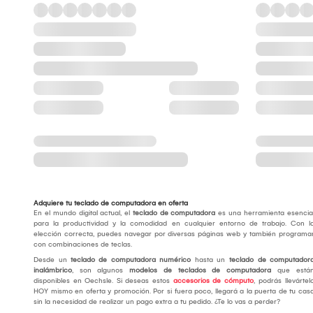
Adquiere tu teclado de computadora en oferta
En el mundo digital actual, el
teclado de computadora
es una herramienta esencia
para la productividad y la comodidad en cualquier entorno de trabajo. Con l
elección correcta, puedes navegar por diversas páginas web y también programa
con combinaciones de teclas.
Desde un
teclado de computadora numérico
hasta un
teclado de computador
inalámbrico
, son algunos
modelos de teclados de computadora
que está
disponibles en Oechsle. Si deseas estos
accesorios de cómputo
, podrás llevártel
HOY mismo en oferta y promoción. Por si fuera poco, llegará a la puerta de tu cas
sin la necesidad de realizar un pago extra a tu pedido. ¿Te lo vas a perder?