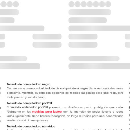
Teclado de computadora negro
l
Con un estilo atemporal, el
teclado de computadora negro
viene en acabados mate
a
o brillante. Mientras, cuenta con opciones de teclado mecánico para una respuesta
r
táctil precisa y satisfactoria.
Teclado de computadora portátil
El
teclado ordenador portátil
presenta un diseño compacto y delgado que cabe
a
fácilmente en las
mochilas para laptop
, con la intención de poder llevarlo a todos
n
lados. Igualmente, tiene batería recargable de larga duración para una conectividad
o
inalámbrica sin interrupciones.
a
Teclado de computadora numérico