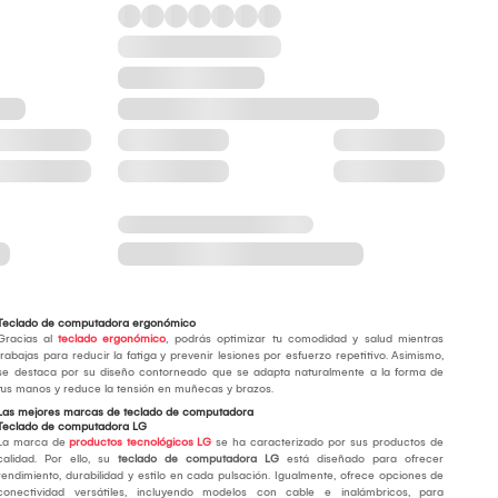
Teclado de computadora ergonómico
Gracias al
teclado ergonómico
, podrás optimizar tu comodidad y salud mientras
trabajas para reducir la fatiga y prevenir lesiones por esfuerzo repetitivo. Asimismo,
se destaca por su diseño contorneado que se adapta naturalmente a la forma de
tus manos y reduce la tensión en muñecas y brazos.
Las mejores marcas de teclado de computadora
Teclado de computadora LG
La marca de
productos tecnológicos LG
se ha caracterizado por sus productos de
calidad. Por ello, su
teclado de computadora LG
está diseñado para ofrecer
rendimiento, durabilidad y estilo en cada pulsación. Igualmente, ofrece opciones de
conectividad versátiles, incluyendo modelos con cable e inalámbricos, para