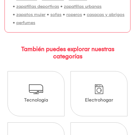
•
zapatillas deportivas
•
zapatillas urbanas
•
zapatos mujer
•
sofas
•
roperos
•
casacas y abrigos
•
perfumes
También puedes explorar nuestras
categorías
Tecnología
Electrohogar