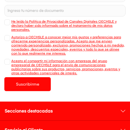
He leído la Política de Privacidad de Canales Digitales OECHSLE y
declaro haber sido informado sobre el tratamiento de mis datos
personales.
Autorizo a OECHSLE a conocer mejor mis gustos y preferencias para
ofrecerme experiencias personalizadas. Acepto que me envien
contenido personalizado, exclusivo, promociones hechas a mi medida,
novedades, descuentos especiales, eventos y todo lo que se alinee
con lo que realmente me interesa.
Acepto el compartir mi información con empresas del grupo
empresarial de OECHSLE para el envío de comunicaciones
publicitarias sobre sus productos, servicios, promociones, eventos y
otras actividades comerciales de interés.
Suscribirme
Secciones destacadas