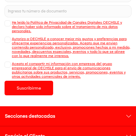
He leído la Política de Privacidad de Canales Digitales OECHSLE y
declaro haber sido informado sobre el tratamiento de mis datos
personales.
Autorizo a OECHSLE a conocer mejor mis gustos y preferencias para
ofrecerme experiencias personalizadas. Acepto que me envien
contenido personalizado, exclusivo, promociones hechas a mi medida,
novedades, descuentos especiales, eventos y todo lo que se alinee
con lo que realmente me interesa.
Acepto el compartir mi información con empresas del grupo
empresarial de OECHSLE para el envío de comunicaciones
publicitarias sobre sus productos, servicios, promociones, eventos y
otras actividades comerciales de interés.
Suscribirme
Secciones destacadas