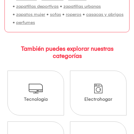
•
zapatillas deportivas
•
zapatillas urbanas
•
zapatos mujer
•
sofas
•
roperos
•
casacas y abrigos
•
perfumes
También puedes explorar nuestras
categorías
Tecnología
Electrohogar