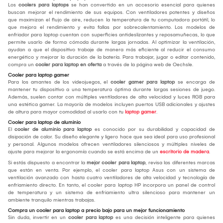
Los
coolers para laptops
se han convertido en un accesorio esencial para quienes
buscan mejorar el rendimiento de sus equipos. Con ventiladores potentes y diseños
que maximizan el flujo de aire, reducen la temperatura de tu computadora portátil, lo
que mejora el rendimiento y evita fallas por sobrecalentamiento. Los modelos de
enfriador para laptop cuentan con superficies antideslizantes y reposamuñecas, lo que
permite usarlo de forma cómoda durante largas jornadas. Al optimizar la ventilación,
ayudan a que el dispositivo trabaje de manera más eficiente al reducir el consumo
energético y mejorar la duración de la batería. Para trabajar, jugar o editar contenido,
compra un
cooler para laptop en oferta
a través de la página web de Oechsle.
Cooler para laptop gamer
Para los amantes de los videojuegos, el
cooler gamer para laptop
se encarga de
mantener tu dispositivo a una temperatura óptima durante largas sesiones de juego.
Además, suelen contar con múltiples ventiladores de alta velocidad y luces RGB para
una estética gamer. La mayoría de modelos incluyen puertos USB adicionales y ajustes
de altura para mayor comodidad al usarlo con tu
laptop gamer
.
Cooler para laptop de aluminio
El
cooler de aluminio para laptop
es conocido por su durabilidad y capacidad de
disipación de calor. Su diseño elegante y ligero hace que sea ideal para uso profesional
y personal. Algunos modelos ofrecen ventiladores silenciosos y múltiples niveles de
ajuste para mejorar la ergonomía cuando se está encima de un
escritorio de madera
.
Si estás dispuesto a encontrar la
mejor cooler para laptop
, revisa las diferentes marcas
que están en venta. Por ejemplo, el cooler para laptop Asus con un sistema de
ventilación avanzado con hasta cuatro ventiladores de alta velocidad y tecnología de
enfriamiento directo. En tanto, el cooler para laptop HP incorpora un panel de control
de temperatura y un sistema de enfriamiento ultra silencioso para mantener un
ambiente tranquilo mientras trabajas.
Compra un cooler para laptop a precio bajo para un mejor funcionamiento
Sin duda, invertir en un
cooler para laptop
es una decisión inteligente para quienes