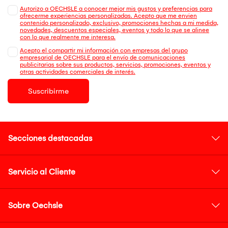
Autorizo a OECHSLE a conocer mejor mis gustos y preferencias para
ofrecerme experiencias personalizadas. Acepto que me envien
contenido personalizado, exclusivo, promociones hechas a mi medida,
novedades, descuentos especiales, eventos y todo lo que se alinee
con lo que realmente me interesa.
Acepto el compartir mi información con empresas del grupo
empresarial de OECHSLE para el envío de comunicaciones
publicitarias sobre sus productos, servicios, promociones, eventos y
otras actividades comerciales de interés.
Suscribirme
Secciones destacadas
Servicio al Cliente
Sobre Oechsle