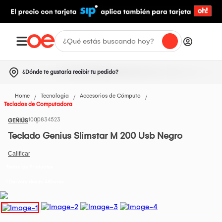
¿Dónde te gustaría recibir tu pedido?
Home
Tecnologia
Accesorios de Cómputo
Teclados de Computadora
1000834523
GENIUS
Teclado Genius Slimstar M 200 Usb Negro
Todos los Productos
t Delivery desde 48horas