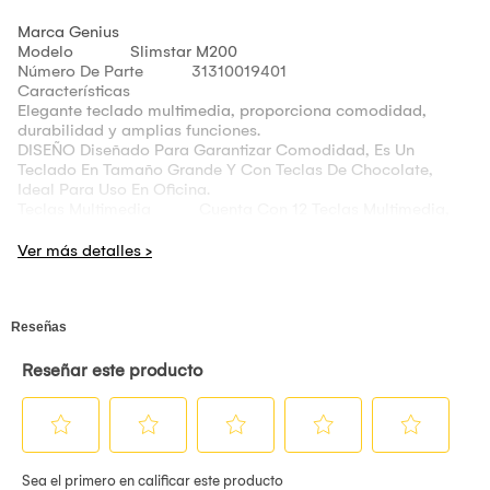
Marca Genius
Modelo Slimstar M200
Número De Parte 31310019401
Características
Elegante teclado multimedia, proporciona comodidad,
durabilidad y amplias funciones.
DISEÑO Diseñado Para Garantizar Comodidad, Es Un
Teclado En Tamaño Grande Y Con Teclas De Chocolate,
Ideal Para Uso En Oficina.
Teclas Multimedia Cuenta Con 12 Teclas Multimedia,
Para Facilitar El Acceso A Internet, Opciones De Oficina Y
Entretenimiento.
Especificaciones
CONEXIÓN USB Pluy & Play.
COMPATIBILIDAD Windows 8, 10, 11 O Posterior, Mac
OS X 10.8 O Posterior.
Cable 1.5 M
Tipo De Teclas Chocolate
Dimensiones 441.5 X 127.7 X 25.25 Mm
Peso 508 G
Color Negro