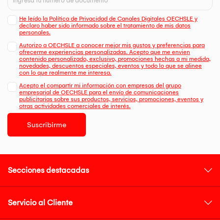
He leído la Política de Privacidad de Canales Digitales OECHSLE y
declaro haber sido informado sobre el tratamiento de mis datos
personales.
Autorizo a OECHSLE a conocer mejor mis gustos y preferencias para
ofrecerme experiencias personalizadas. Acepto que me envien
contenido personalizado, exclusivo, promociones hechas a mi medida,
novedades, descuentos especiales, eventos y todo lo que se alinee
con lo que realmente me interesa.
Acepto el compartir mi información con empresas del grupo
empresarial de OECHSLE para el envío de comunicaciones
publicitarias sobre sus productos, servicios, promociones, eventos y
otras actividades comerciales de interés.
Suscribirme
Secciones destacadas
Servicio al Cliente