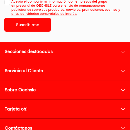
Acepto el compartir mi información con empresas del grupo
empresarial de OECHSLE para el envío de comunicaciones
publicitarias sobre sus productos, servicios, promociones, eventos y
otras actividades comerciales de interés.
Suscribirme
Secciones destacadas
Servicio al Cliente
Sobre Oechsle
Tarjeta oh!
Contáctanos