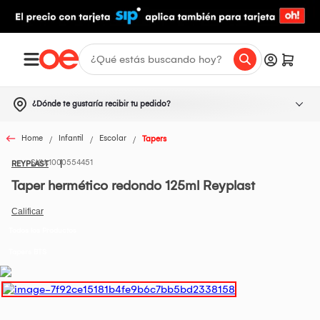
¿Dónde te gustaría recibir tu pedido?
Home
Infantil
Escolar
Tapers
1000554451
REYPLAST
Taper hermético redondo 125ml Reyplast
Todos los Productos
Tapers BTS