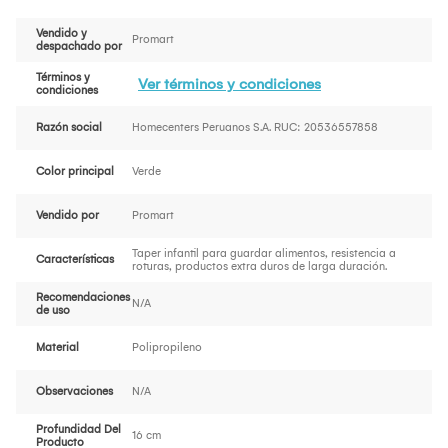
Vendido y
Promart
despachado por
Términos y
Ver términos y condiciones
condiciones
Razón social
Homecenters Peruanos S.A. RUC: 20536557858
Color principal
Verde
Vendido por
Promart
Taper infantil para guardar alimentos, resistencia a
Características
roturas, productos extra duros de larga duración.
Recomendaciones
N/A
de uso
Material
Polipropileno
Observaciones
N/A
Profundidad Del
16 cm
Producto