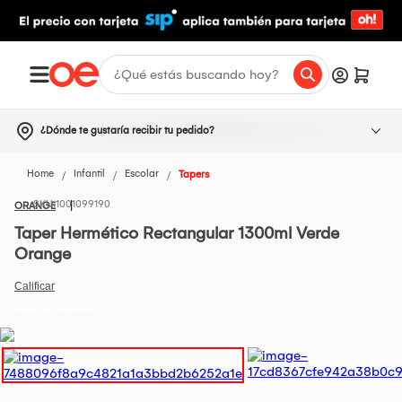
¿Dónde te gustaría recibir tu pedido?
Home
Infantil
Escolar
Tapers
1001099190
ORANGE
Taper Hermético Rectangular 1300ml Verde
Orange
Todos los Productos