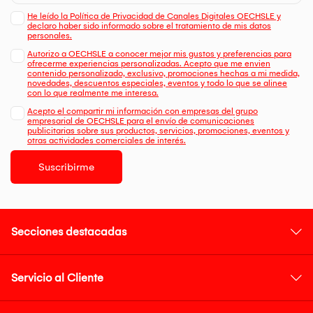
He leído la Política de Privacidad de Canales Digitales OECHSLE y
declaro haber sido informado sobre el tratamiento de mis datos
personales.
Autorizo a OECHSLE a conocer mejor mis gustos y preferencias para
ofrecerme experiencias personalizadas. Acepto que me envien
contenido personalizado, exclusivo, promociones hechas a mi medida,
novedades, descuentos especiales, eventos y todo lo que se alinee
con lo que realmente me interesa.
Acepto el compartir mi información con empresas del grupo
empresarial de OECHSLE para el envío de comunicaciones
publicitarias sobre sus productos, servicios, promociones, eventos y
otras actividades comerciales de interés.
Suscribirme
Secciones destacadas
Servicio al Cliente