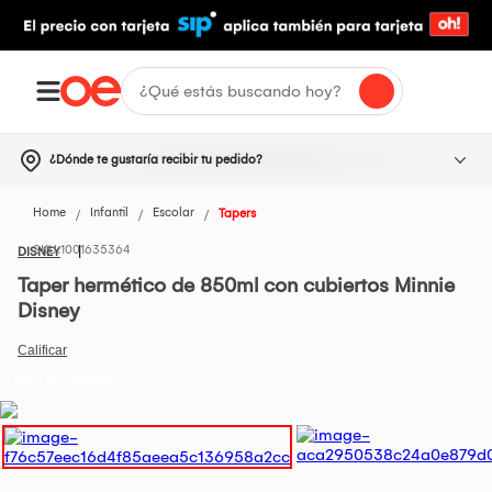
¿Dónde te gustaría recibir tu pedido?
Home
Infantil
Escolar
Tapers
1001635364
DISNEY
Taper hermético de 850ml con cubiertos Minnie
Disney
Todos los Productos