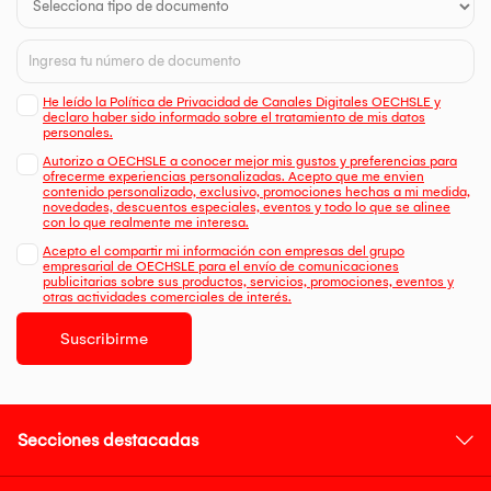
He leído la Política de Privacidad de Canales Digitales OECHSLE y
declaro haber sido informado sobre el tratamiento de mis datos
personales.
Autorizo a OECHSLE a conocer mejor mis gustos y preferencias para
ofrecerme experiencias personalizadas. Acepto que me envien
contenido personalizado, exclusivo, promociones hechas a mi medida,
novedades, descuentos especiales, eventos y todo lo que se alinee
con lo que realmente me interesa.
Acepto el compartir mi información con empresas del grupo
empresarial de OECHSLE para el envío de comunicaciones
publicitarias sobre sus productos, servicios, promociones, eventos y
otras actividades comerciales de interés.
Suscribirme
Secciones destacadas