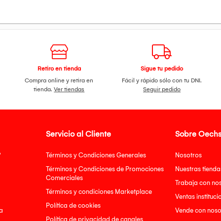
Retiro en tienda
Sigue tu pedido
Compra online y retira en
Fácil y rápido sólo con tu DNI.
tienda.
Ver tiendas
Seguir pedido
Servicio al Cliente
Sobre Oechs
?
Términos y Condiciones Generales
Nosotros
Términos y Condiciones de Promociones
Nuestras tienda
Comerciales
Trabaja con no
Términos y condiciones Marketplace
Ventas instituci
Política de cookies
a
Vende con noso
Política de privacidad de canales