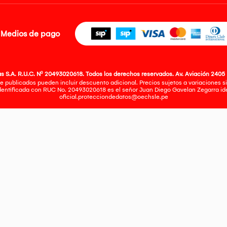
Medios de pago
 S.A. R.U.C. Nº 20493020618. Todos los derechos reservados. Av. Aviación 2405 
e publicados pueden incluir descuento adicional. Precios sujetos a variaciones sin
identificada con RUC No. 20493020618 es el señor Juan Diego Gavelan Zegarra iden
oficial.protecciondedatos@oechsle.pe