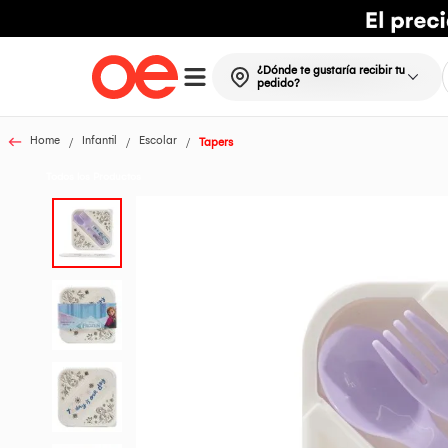
¿Dónde te gustaría recibir tu
pedido?
Home
Infantil
Escolar
Tapers
Todos los Productos