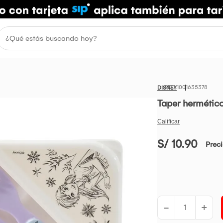
1001635378
DISNEY
Taper hermético
S/ 10.90
Prec
-
+