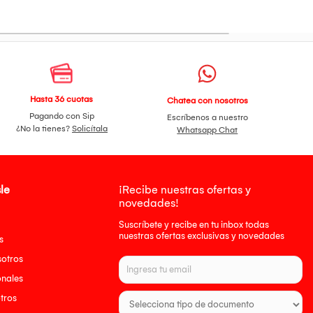
Hasta 36 cuotas
Chatea con nosotros
Pagando con Sip
Escríbenos a nuestro
¿No la tienes?
Solicítala
Whatsapp Chat
le
¡Recibe nuestras ofertas y
novedades!
Suscríbete y recibe en tu inbox todas
nuestras ofertas exclusivas y novedades
s
sotros
onales
tros