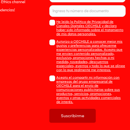
- Ethics channel
endencias!
He leído la Política de Privacidad de
Canales Digitales OECHSLE y declaro
haber sido informado sobre el tratamiento
de mis datos personales.
Autorizo a OECHSLE a conocer mejor mis
gustos y preferencias para ofrecerme
experiencias personalizadas. Acepto que
me envien contenido personalizado,
exclusivo, promociones hechas a mi
medida, novedades, descuentos
especiales, eventos y todo lo que se alinee
con lo que realmente me interesa.
Acepto el compartir mi información con
empresas del grupo empresarial de
OECHSLE para el envío de
comunicaciones publicitarias sobre sus
productos, servicios, promociones,
eventos y otras actividades comerciales
de interés.
Suscribirme