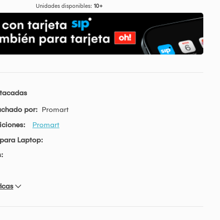
Unidades disponibles:
10+
stacadas
achado por:
Promart
iciones:
Promart
para Laptop:
:
icas