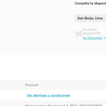
Consulta la disponi
San Borja, Lima
Envío Hoy
(Recibe HOY)
No Disponible
Promart
Ver términos y condiciones
Homecenters Peruanos S.A. RUC: 20536557858