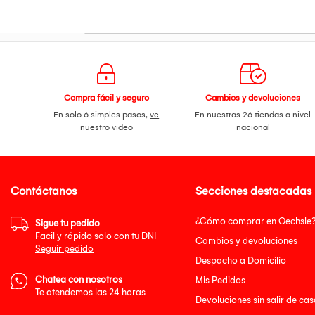
Compra fácil y seguro
Cambios y devoluciones
En solo 6 simples pasos,
ve
En nuestras 26 tiendas a nivel
nuestro video
nacional
Contáctanos
Secciones destacadas
¿Cómo comprar en Oechsle
Sigue tu pedido
Facil y rápido solo con tu DNI
Cambios y devoluciones
Seguir pedido
Despacho a Domicilio
Chatea con nosotros
Mis Pedidos
Te atendemos las 24 horas
Devoluciones sin salir de cas