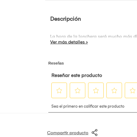
Descripción
La hora de la lonchera será mucho más div
Compartir producto