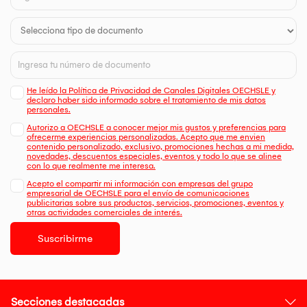
He leído la Política de Privacidad de Canales Digitales OECHSLE y
declaro haber sido informado sobre el tratamiento de mis datos
personales.
Autorizo a OECHSLE a conocer mejor mis gustos y preferencias para
ofrecerme experiencias personalizadas. Acepto que me envien
contenido personalizado, exclusivo, promociones hechas a mi medida,
novedades, descuentos especiales, eventos y todo lo que se alinee
con lo que realmente me interesa.
Acepto el compartir mi información con empresas del grupo
empresarial de OECHSLE para el envío de comunicaciones
publicitarias sobre sus productos, servicios, promociones, eventos y
otras actividades comerciales de interés.
Suscribirme
Secciones destacadas