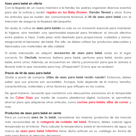
Aseo para bebé en oferta
Con la llegada de un nuevo miembro a la familia, los padres organizan diversos eventos
para dar la noticia y recibir
regalos en los Baby Shower
,
Gender Reveal
y otros. Entre
los artículos que se suelen dar comúnmente tenemos el
kit de aseo para bebé
con la
intención de asegurar la limpieza del pequeño.
Sin duda, la rutina de
aseo para bebés
no solo es un momento esencial para mantener
la higiene, sino también una oportunidad especial para fortalecer el vínculo afectivo
entre padres e hijos. Cada paso está diseñado para proporcionar cuidados y mimos,
asegurando el bienestar del bebé. Por ello, se deben utilizar los productos adecuados y
fabricados con materiales de alta calidad.
Si estás interesado en adquirir
accesorios de aseo para bebé
, estás en el lugar
correcto. En
Oechsle
, tenemos bañera para bebé, perfume para bebé, loción para
bebé, entre otros. Además, se encuentran en oferta y promoción para que te animes a
llevarte todo lo que necesitas para hoy. ¿Preparado? ¡Corre que se acaban!
Precio de kit de aseo para bebé
¿Estás a punto de comprar
útiles de aseo para bebé recién nacido
? Entonces, debes
saber que sus precios son accesibles. Aunque, todo depende de la marca, tamaño,
características, materiales y otros factores que influyen en los costos.
De igual manera, recuerda que contamos con descuentos exclusivos en la temporada
de los
Cyber Days
por medio de nuestra plataforma digital. Inclusive, te permitirán
ahorrar para que adquieras otros artículos como
coches para bebés
,
sillas de comer
y
más.
Productos de aseo para bebé en venta
Para un correcto
aseo de tu bebé
, necesitarás los mejores productos de las marcas
más reconocidas de la
categoría de cuidado del bebé
. Primero, debes colocar agua
temperada en el interior. Para calcular la temperatura, existe el termómetro de agua. La
marca de
aseo para bebé Infantino
tiene dicho artículo en su catálogo en forma de
pato para llamar la atención del menor.