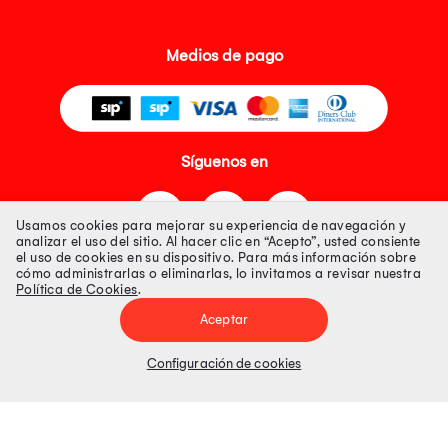
Medios de pago
Síguenos en
Usamos cookies para mejorar su experiencia de navegación y
analizar el uso del sitio. Al hacer clic en “Acepto”, usted consiente
el uso de cookies en su dispositivo. Para más información sobre
cómo administrarlas o eliminarlas, lo invitamos a revisar nuestra
Política de Cookies
.
Tienda 100% Segura
Aceptar
Tiendas Peruanas S.A. R.U.C. Nº 20493020618. Todos los derechos
reservados. Av. Aviación 2405 Piso 3, San Borja
Configuración de cookies
Precios disponibles solo en www.oechsle.pe. Precios online publicados
pueden incluir descuento adicional. Precios sujetos a variaciones sin
previo aviso. Productos sujetos a disponibilidad de stock
El Oficial de Protección de Datos Personales de Tiendas Peruanas S.A.
identificada con RUC No. 20493020618 es el señor Juan Diego Gavelan
Zegarra identificado con D.N.I. N° 45218133, cuyo correo corporativo de