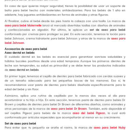
En caso de que quieras mayor seguridad, tienes la posibilidad de usar un soporte de
baño para bebé hecho con materiales antideslizantes. Para los bebés de 1 año en
adelante, hay juguetes antideslizantes en forma de animales y otras figuras.
Al finalizar, cubre al bebé desde los pies hasta la cabeza con una toalla. La marca de
aseo para bebé Maternelle
lanzó al mercado divertidas toallas con diseños de animales
y confeccionadas en algodón. Por último, le aplicas un
set de aseo para bebé
conformado por cremas para proteger su piel. En esta sección, tenemos la loción para
bebé Johnson, crema hidratante para bebé Johnson y otros de la marca de
aseo para
bebé Johnson
.
Accesorios de aseo para bebé
Aseo dental en bebés
El cuidado dental en los bebés es esencial para garantizar sonrisas saludables y
hábitos bucales positivos desde una edad temprana. Aunque los primeros dientes de
leche son temporales, su salud es primordial y se debe tener los productos indicados
de
aseo dental en bebés
.
En primer lugar, tenemos el cepillo de dientes para bebé fabricado con cerdas suaves y
de un tamaño adecuado para las pequeñas bocas de los menores. Eso sí, te
recomendamos usar pasta de dientes para bebés diseñada específicamente para la
edad del bebé y sin flúor.
Asimismo, aplica una rutina de cepillado por lo menos dos veces al día para
acostumbrar a tu hijo o hija. En esta sección, tenemos pasta de dientes para bebés Dr
Brown y cepillos de dientes para bebé Dr Brown de diferentes diseños, como animales y
otros personajes de la marca de
aseo para bebé Dr Brown
. También, está disponible el
set cepillos Pigeon para bebés de la marca
aseo del bebé Pigeon
, la cual está
conformada por artículos especiales que acompañarán al menor en su crecimiento.
Set de aseo para bebé
Para evitar que tu pequeño se arañe el rostro, la marca de
aseo para bebé Nuby