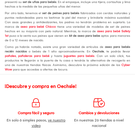
presentó su
set de uñas para bebés
. En el empaque, incluye una tijera, cortauñas y lima
hechas a la medida de las pequeñas uñas del menor.
Por otro lado, tenemos el
set de peines para bebés
fabricados con cerdas naturales y
puntas redondeadas para no lastimar la piel del menor y brindarle máxima suavidad.
Con asas grandes y antideslizantes, los padres no tendrán problema en sujetarlo. La
marca de
aseo para bebé Chicco
tiene una variedad de modelos de set de peines
hechos en su mayoría con pelo natural. Mientras, la marca de
aseo para bebé Safety
1st
puso a la venta sus peines que vienen en
kit de aseo para bebe
aptos para menores
de 0 a 12 meses de nacido.
Como ya habrás notado, existe una gran variedad de artículos de
aseo para bebés
recién nacidos
o bebés de 1 año aproximadamente. En
Oechsle
, te podrás llevar
pañales
,
pañaleras para bebé
y hasta
juguetes para bebés
. Con un solo click, tus
productos te llegarán a la puerta de tu casa o tendrás la alternativa de recogerlo en
una de nuestras tiendas físicas. Asimismo, descubre la próxima edición de los
Cyber
Wow
para que accedas a ofertas de locura.
¡Descubre y compra en Oechsle!
Compra fácil y seguro
Cambios y devoluciones
En solo 6 simples pasos,
ve nuestro
En nuestras 26 tiendas a nivel
video
nacional