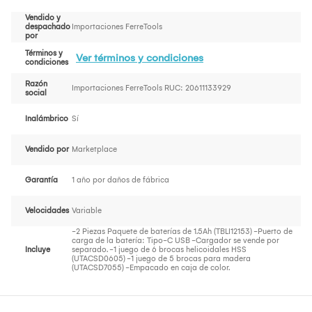
Vendido y
despachado
Importaciones FerreTools
por
Términos y
Ver términos y condiciones
condiciones
Razón
Importaciones FerreTools RUC: 20611133929
social
Inalámbrico
Sí
Vendido por
Marketplace
Garantía
1 año por daños de fábrica
Velocidades
Variable
-2 Piezas Paquete de baterías de 1.5Ah (TBLI12153) -Puerto de
carga de la batería: Tipo-C USB -Cargador se vende por
Incluye
separado. -1 juego de 6 brocas helicoidales HSS
(UTACSD0605) -1 juego de 5 brocas para madera
(UTACSD7055) -Empacado en caja de color.