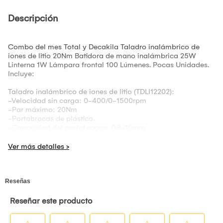
Descripción
Combo del mes Total y Decakila Taladro inalámbrico de
iones de litio 20Nm Batidora de mano inalámbrica 25W
Linterna 1W Lámpara frontal 100 Lúmenes. Pocas Unidades.
Incluye:
Taladro inalámbrico de iones de litio (TDLI12202):
-Velocidad sin carga: 0-400/0-1500rpm
-Par máximo: 20Nm
-Portabrocas de plástico.
-Capacidad del portabrocas: 0.8-10mm
-Configuraciones de par: 15+1
-Caja de engranajes mecánica de 2 velocidades.
Batidora de mano inalámbrica (KMMX018G):
-Potencia: 25W
-Voltaje: DC 3.7V
-Volumen de la batería: 1500mAh
-3 velocidades.
-Con control de velocidad.