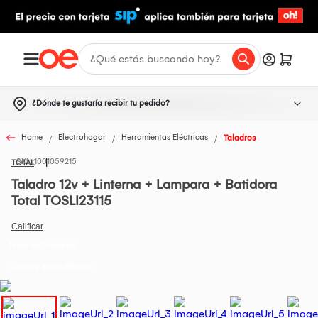
¿Dónde te gustaría recibir tu pedido?
Home
Electrohogar
Herramientas Eléctricas
Taladros
1001059215
TOTAL
Taladro 12v + Linterna + Lampara + Batidora
Total TOSLI23115
Todos los Productos
t Delivery desde 48horas