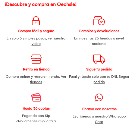
¡Descubre y compra en Oechsle!
Compra fácil y seguro
Cambios y devoluciones
En solo 6 simples pasos,
ve nuestro
En nuestras 26 tiendas a nivel
video
nacional
Retiro en tienda
Sigue tu pedido
Compra online y retira en tienda.
Ver
Fácil y rápido sólo con tu DNI.
Seguir
tiendas
pedido
Hasta 36 cuotas
Chatea con nosotros
Pagando con Sip
Escríbenos a nuestro
Whatsapp
¿No la tienes?
Solicítala
Chat