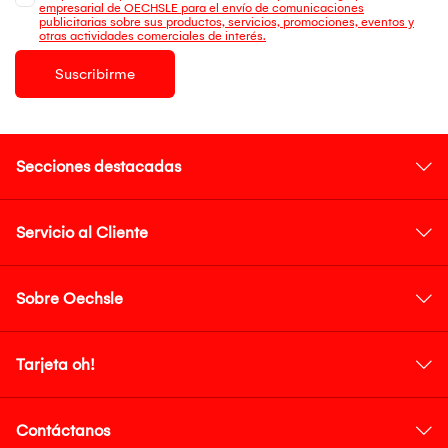
empresarial de OECHSLE para el envío de comunicaciones
publicitarias sobre sus productos, servicios, promociones, eventos y
otras actividades comerciales de interés.
Suscribirme
Secciones destacadas
Servicio al Cliente
Sobre Oechsle
Tarjeta oh!
Contáctanos