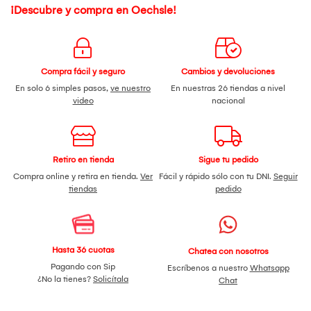
¡Descubre y compra en Oechsle!
Compra fácil y seguro
Cambios y devoluciones
En solo 6 simples pasos,
ve nuestro
En nuestras 26 tiendas a nivel
video
nacional
Retiro en tienda
Sigue tu pedido
Compra online y retira en tienda.
Ver
Fácil y rápido sólo con tu DNI.
Seguir
tiendas
pedido
Hasta 36 cuotas
Chatea con nosotros
Pagando con Sip
Escríbenos a nuestro
Whatsapp
¿No la tienes?
Solicítala
Chat