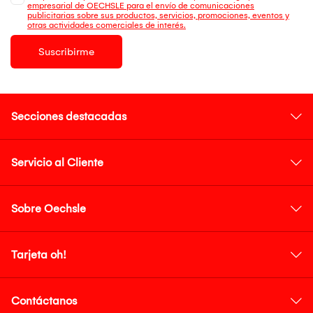
empresarial de OECHSLE para el envío de comunicaciones
publicitarias sobre sus productos, servicios, promociones, eventos y
otras actividades comerciales de interés.
Suscribirme
Secciones destacadas
Servicio al Cliente
Sobre Oechsle
Tarjeta oh!
Contáctanos