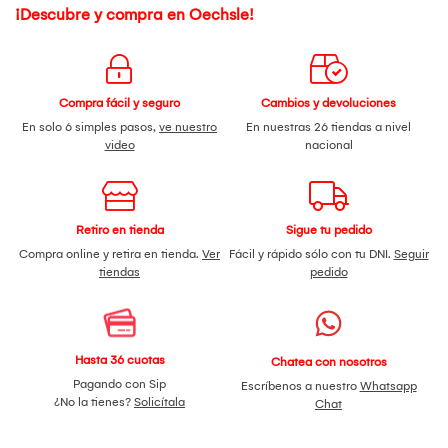
¡Descubre y compra en Oechsle!
Compra fácil y seguro
Cambios y devoluciones
En solo 6 simples pasos,
ve nuestro
En nuestras 26 tiendas a nivel
video
nacional
Retiro en tienda
Sigue tu pedido
Compra online y retira en tienda.
Ver
Fácil y rápido sólo con tu DNI.
Seguir
tiendas
pedido
Hasta 36 cuotas
Chatea con nosotros
Pagando con Sip
Escríbenos a nuestro
Whatsapp
¿No la tienes?
Solicítala
Chat