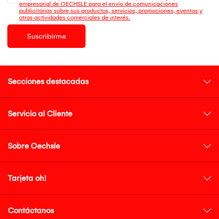
empresarial de OECHSLE para el envío de comunicaciones
publicitarias sobre sus productos, servicios, promociones, eventos y
otras actividades comerciales de interés.
Suscribirme
Secciones destacadas
Servicio al Cliente
Sobre Oechsle
Tarjeta oh!
Contáctanos