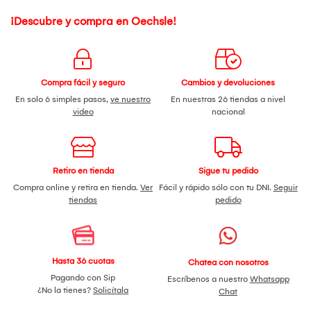
¡Descubre y compra en Oechsle!
Compra fácil y seguro
Cambios y devoluciones
En solo 6 simples pasos,
ve nuestro
En nuestras 26 tiendas a nivel
video
nacional
Retiro en tienda
Sigue tu pedido
Compra online y retira en tienda.
Ver
Fácil y rápido sólo con tu DNI.
Seguir
tiendas
pedido
Hasta 36 cuotas
Chatea con nosotros
Pagando con Sip
Escríbenos a nuestro
Whatsapp
¿No la tienes?
Solicítala
Chat