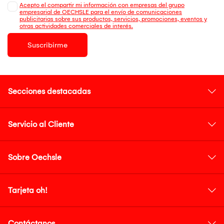
Acepto el compartir mi información con empresas del grupo
empresarial de OECHSLE para el envío de comunicaciones
publicitarias sobre sus productos, servicios, promociones, eventos y
otras actividades comerciales de interés.
Suscribirme
Secciones destacadas
Servicio al Cliente
Sobre Oechsle
Tarjeta oh!
Contáctanos