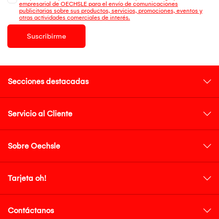
empresarial de OECHSLE para el envío de comunicaciones
publicitarias sobre sus productos, servicios, promociones, eventos y
otras actividades comerciales de interés.
Suscribirme
Secciones destacadas
Servicio al Cliente
Sobre Oechsle
Tarjeta oh!
Contáctanos