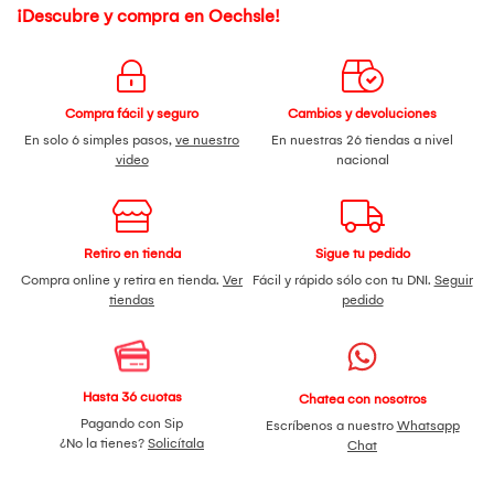
¡Descubre y compra en Oechsle!
Compra fácil y seguro
Cambios y devoluciones
En solo 6 simples pasos,
ve nuestro
En nuestras 26 tiendas a nivel
video
nacional
Retiro en tienda
Sigue tu pedido
Compra online y retira en tienda.
Ver
Fácil y rápido sólo con tu DNI.
Seguir
tiendas
pedido
Hasta 36 cuotas
Chatea con nosotros
Pagando con Sip
Escríbenos a nuestro
Whatsapp
¿No la tienes?
Solicítala
Chat