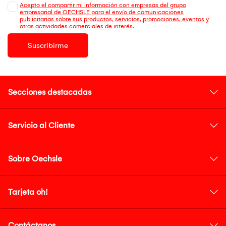
Acepto el compartir mi información con empresas del grupo
empresarial de OECHSLE para el envío de comunicaciones
publicitarias sobre sus productos, servicios, promociones, eventos y
otras actividades comerciales de interés.
Suscribirme
Secciones destacadas
Servicio al Cliente
Sobre Oechsle
Tarjeta oh!
Contáctanos