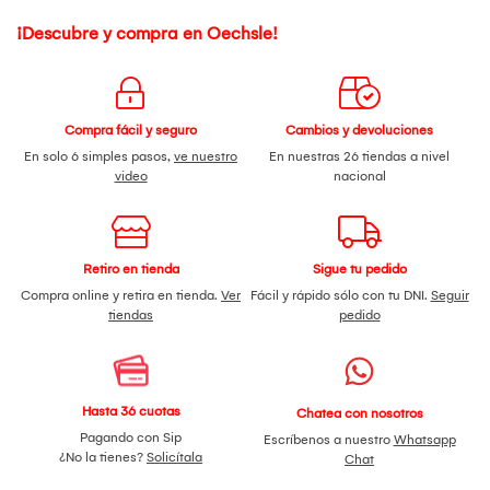
¡Descubre y compra en Oechsle!
Compra fácil y seguro
Cambios y devoluciones
En solo 6 simples pasos,
ve nuestro
En nuestras 26 tiendas a nivel
video
nacional
Retiro en tienda
Sigue tu pedido
Compra online y retira en tienda.
Ver
Fácil y rápido sólo con tu DNI.
Seguir
tiendas
pedido
Hasta 36 cuotas
Chatea con nosotros
Pagando con Sip
Escríbenos a nuestro
Whatsapp
¿No la tienes?
Solicítala
Chat