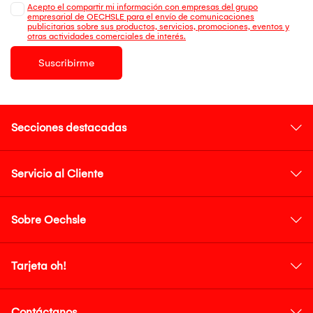
Acepto el compartir mi información con empresas del grupo
empresarial de OECHSLE para el envío de comunicaciones
publicitarias sobre sus productos, servicios, promociones, eventos y
otras actividades comerciales de interés.
Suscribirme
Secciones destacadas
Servicio al Cliente
Sobre Oechsle
Tarjeta oh!
Contáctanos