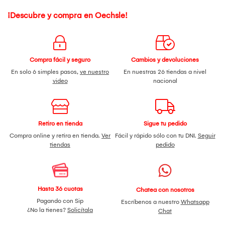
¡Descubre y compra en Oechsle!
Compra fácil y seguro
Cambios y devoluciones
En solo 6 simples pasos,
ve nuestro
En nuestras 26 tiendas a nivel
video
nacional
Retiro en tienda
Sigue tu pedido
Compra online y retira en tienda.
Ver
Fácil y rápido sólo con tu DNI.
Seguir
tiendas
pedido
Hasta 36 cuotas
Chatea con nosotros
Pagando con Sip
Escríbenos a nuestro
Whatsapp
¿No la tienes?
Solicítala
Chat