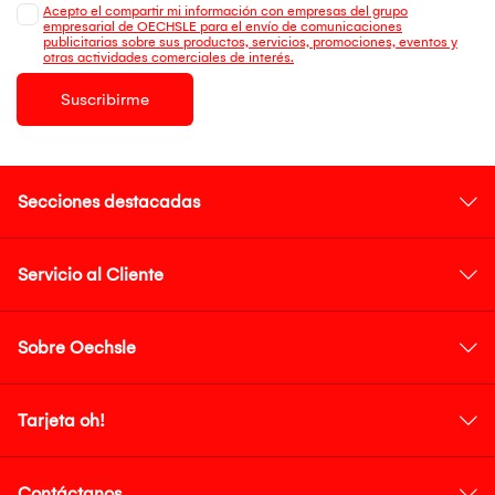
Acepto el compartir mi información con empresas del grupo
empresarial de OECHSLE para el envío de comunicaciones
publicitarias sobre sus productos, servicios, promociones, eventos y
otras actividades comerciales de interés.
Suscribirme
Secciones destacadas
Servicio al Cliente
Sobre Oechsle
Tarjeta oh!
Contáctanos