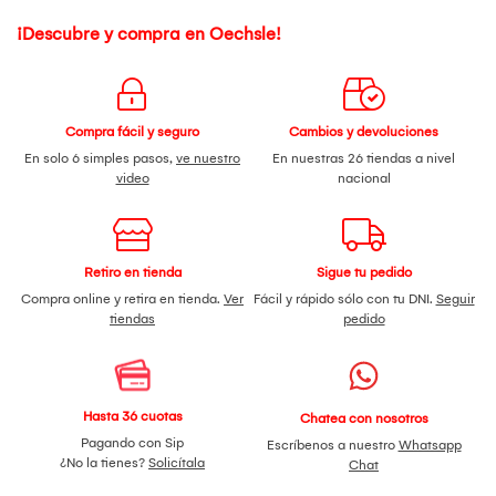
¡Descubre y compra en Oechsle!
Compra fácil y seguro
Cambios y devoluciones
En solo 6 simples pasos,
ve nuestro
En nuestras 26 tiendas a nivel
video
nacional
Retiro en tienda
Sigue tu pedido
Compra online y retira en tienda.
Ver
Fácil y rápido sólo con tu DNI.
Seguir
tiendas
pedido
Hasta 36 cuotas
Chatea con nosotros
Pagando con Sip
Escríbenos a nuestro
Whatsapp
¿No la tienes?
Solicítala
Chat