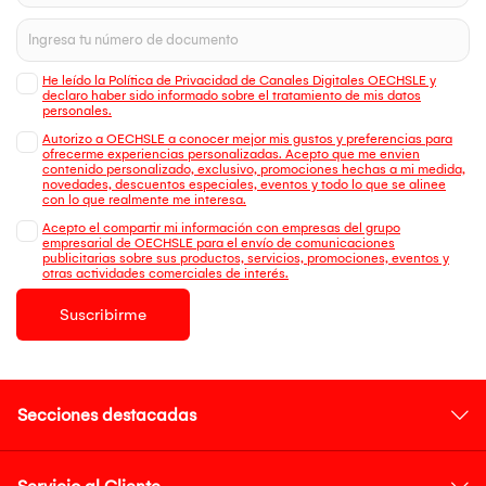
He leído la Política de Privacidad de Canales Digitales OECHSLE y
declaro haber sido informado sobre el tratamiento de mis datos
personales.
Autorizo a OECHSLE a conocer mejor mis gustos y preferencias para
ofrecerme experiencias personalizadas. Acepto que me envien
contenido personalizado, exclusivo, promociones hechas a mi medida,
novedades, descuentos especiales, eventos y todo lo que se alinee
con lo que realmente me interesa.
Acepto el compartir mi información con empresas del grupo
empresarial de OECHSLE para el envío de comunicaciones
publicitarias sobre sus productos, servicios, promociones, eventos y
otras actividades comerciales de interés.
Suscribirme
Secciones destacadas