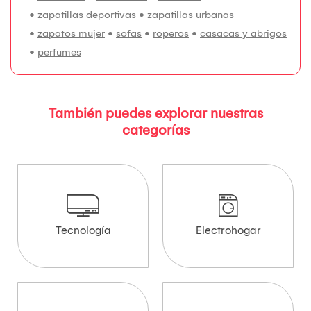
•
zapatillas deportivas
•
zapatillas urbanas
•
zapatos mujer
•
sofas
•
roperos
•
casacas y abrigos
•
perfumes
También puedes explorar nuestras
categorías
Tecnología
Electrohogar