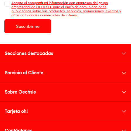
Acepto el compartir mi información con empresas del grupo
empresarial de OECHSLE para el envío de comunicaciones
publicitarias sobre sus productos, servicios, promociones, eventos y
otras actividades comerciales de interés.
Suscribirme
Secciones destacadas
Servicio al Cliente
Sobre Oechsle
Tarjeta oh!
Contáctanos