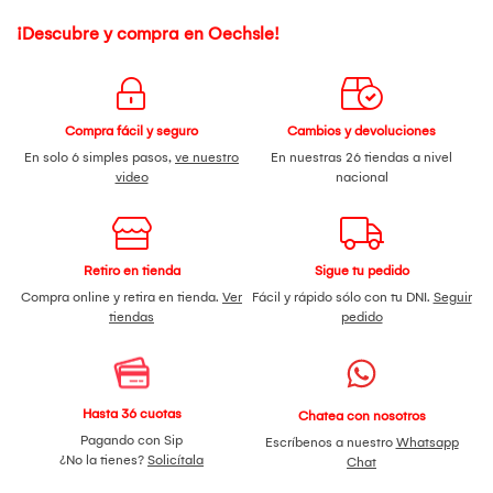
¡Descubre y compra en Oechsle!
Compra fácil y seguro
Cambios y devoluciones
En solo 6 simples pasos,
ve nuestro
En nuestras 26 tiendas a nivel
video
nacional
Retiro en tienda
Sigue tu pedido
Compra online y retira en tienda.
Ver
Fácil y rápido sólo con tu DNI.
Seguir
tiendas
pedido
Hasta 36 cuotas
Chatea con nosotros
Pagando con Sip
Escríbenos a nuestro
Whatsapp
¿No la tienes?
Solicítala
Chat