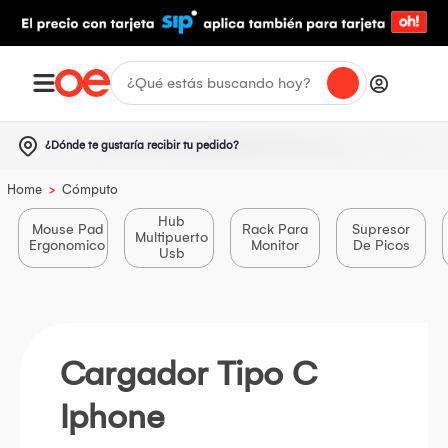
¿Dónde te gustaría recibir tu pedido?
>
Home
Cómputo
Hub
Mouse Pad
Rack Para
Supresor
Multipuerto
Ergonomico
Monitor
De Picos
Usb
Cargador Tipo C
Iphone