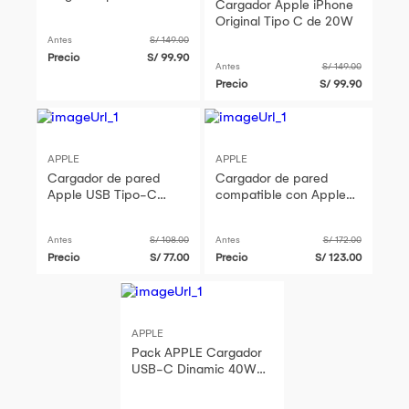
Cargador Apple iPhone
Original Tipo C de 20W
Antes
S/ 149.00
Precio
S/ 99.90
Antes
S/ 149.00
Precio
S/ 99.90
APPLE
APPLE
Cargador de pared
Cargador de pared
Apple USB Tipo-C
compatible con Apple
20W MHJA3AM/A
Iphone USB Tipo-C
35W MHJE8AM/A
Antes
S/ 108.00
Antes
S/ 172.00
Precio
S/ 77.00
Precio
S/ 123.00
APPLE
Pack APPLE Cargador
USB-C Dinamic 40W
60W Max más Cable
Tipo C a Lightning