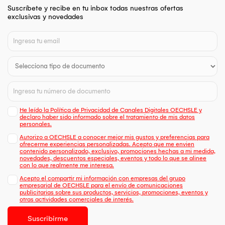
Suscríbete y recibe en tu inbox todas nuestras ofertas
exclusivas y novedades
He leído la Política de Privacidad de Canales Digitales OECHSLE y
declaro haber sido informado sobre el tratamiento de mis datos
personales.
Autorizo a OECHSLE a conocer mejor mis gustos y preferencias para
ofrecerme experiencias personalizadas. Acepto que me envien
contenido personalizado, exclusivo, promociones hechas a mi medida,
novedades, descuentos especiales, eventos y todo lo que se alinee
con lo que realmente me interesa.
Acepto el compartir mi información con empresas del grupo
empresarial de OECHSLE para el envío de comunicaciones
publicitarias sobre sus productos, servicios, promociones, eventos y
otras actividades comerciales de interés.
Suscribirme