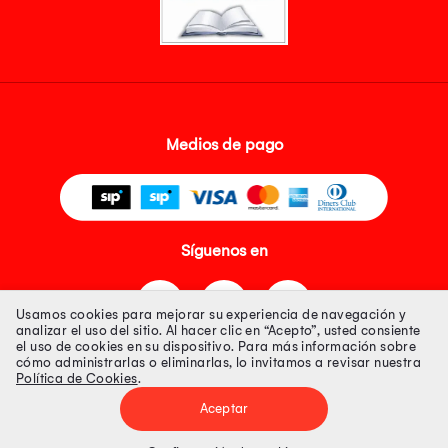
Medios de pago
Síguenos en
Usamos cookies para mejorar su experiencia de navegación y
analizar el uso del sitio. Al hacer clic en “Acepto”, usted consiente
el uso de cookies en su dispositivo. Para más información sobre
cómo administrarlas o eliminarlas, lo invitamos a revisar nuestra
Política de Cookies
.
Tienda 100% Segura
Aceptar
Tiendas Peruanas S.A. R.U.C. Nº 20493020618. Todos los derechos
reservados. Av. Aviación 2405 Piso 3, San Borja