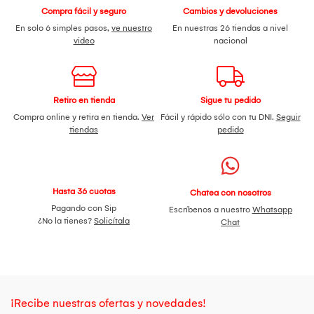
Compra fácil y seguro
Cambios y devoluciones
En solo 6 simples pasos,
ve nuestro
En nuestras 26 tiendas a nivel
video
nacional
Retiro en tienda
Sigue tu pedido
Compra online y retira en tienda.
Ver
Fácil y rápido sólo con tu DNI.
Seguir
tiendas
pedido
Hasta 36 cuotas
Chatea con nosotros
Pagando con Sip
Escríbenos a nuestro
Whatsapp
¿No la tienes?
Solicítala
Chat
¡Recibe nuestras ofertas y novedades!