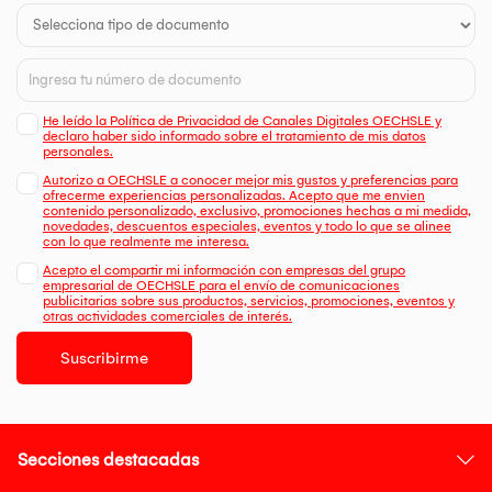
He leído la Política de Privacidad de Canales Digitales OECHSLE y
declaro haber sido informado sobre el tratamiento de mis datos
personales.
Autorizo a OECHSLE a conocer mejor mis gustos y preferencias para
ofrecerme experiencias personalizadas. Acepto que me envien
contenido personalizado, exclusivo, promociones hechas a mi medida,
novedades, descuentos especiales, eventos y todo lo que se alinee
con lo que realmente me interesa.
Acepto el compartir mi información con empresas del grupo
empresarial de OECHSLE para el envío de comunicaciones
publicitarias sobre sus productos, servicios, promociones, eventos y
otras actividades comerciales de interés.
Suscribirme
Secciones destacadas