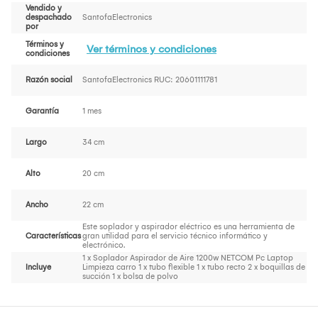
Vendido y
despachado
SantofaElectronics
por
Términos y
Ver términos y condiciones
condiciones
Razón social
SantofaElectronics RUC: 20601111781
Garantía
1 mes
Largo
34 cm
Alto
20 cm
Ancho
22 cm
Este soplador y aspirador eléctrico es una herramienta de
Características
gran utilidad para el servicio técnico informático y
electrónico.
1 x Soplador Aspirador de Aire 1200w NETCOM Pc Laptop
Incluye
Limpieza carro 1 x tubo flexible 1 x tubo recto 2 x boquillas de
succión 1 x bolsa de polvo