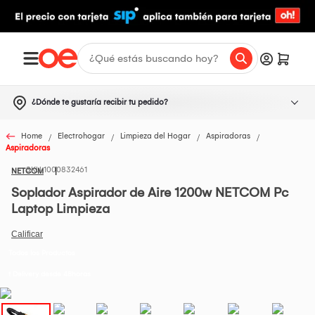
¿Dónde te gustaría recibir tu pedido?
Home
Electrohogar
Limpieza del Hogar
Aspiradoras
Aspiradoras
1000832461
NETCOM
Soplador Aspirador de Aire 1200w NETCOM Pc
Laptop Limpieza
Todos los Productos
t Delivery desde 48horas