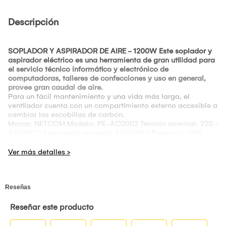
Descripción
SOPLADOR Y ASPIRADOR DE AIRE - 1200W Este soplador y
aspirador eléctrico es una herramienta de gran utilidad para
el servicio técnico informático y electrónico de
computadoras, talleres de confecciones y uso en general,
provee gran caudal de aire.
Para un fácil mantenimiento y una vida más larga, el
ventilador cuenta con un compartimiento externo accesible a
cambiar las escobillas de carbón.
Marca: NETCOM Modelo: PE-AC0002 Tensión nominal: 220 -
240VAC * Frecuencia nominal: 50/60Hz * Potencia: 1200
Watts * Velocidad: Variable de 0 a 16000r/min * Función:
Aspirado y soplado · Función: Soplador y Aspirador.
Que Incluye tu compra: 1 x Soplador Aspirador de Aire
1200w NETCOM Pc Laptop Limpieza carro 1 x tubo flexible 1 x
tubo recto 2 x boquillas de succión 1 x bolsa de polvo