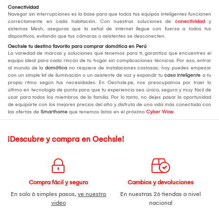
Conectividad
Navegar sin interrupciones es la base para que todos tus equipos inteligentes funcionen
correctamente en cada habitación. Con nuestras soluciones de
conectividad
y
sistemas Mesh, aseguras que la señal de internet llegue con fuerza a todos tus
dispositivos, evitando que tus cámaras o asistentes se desconecten.
Oechsle tu destino favorito para comprar domótica en Perú
La variedad de marcas y soluciones que tenemos para ti, garantiza que encuentres el
equipo ideal para cada rincón de tu hogar sin complicaciones técnicas. Por eso, entrar
al mundo de la
domótica
no requiere de instalaciones costosas; hoy puedes empezar
con un simple kit de iluminación o un asistente de voz y expandir tu
casa inteligente
a tu
propio ritmo según tus necesidades. En Oechsle.pe, nos preocupamos por traer lo
último en tecnología de punta para que tu experiencia sea única, segura y muy fácil de
usar para todos los miembros de la familia. Por lo tanto, no dejes pasar la oportunidad
de equiparte con los mejores precios del año y disfruta de una vida más conectada con
las ofertas de
Smarthome
que tenemos listas en el próximo
Cyber Wow
.
¡Descubre y compra en Oechsle!
Compra fácil y seguro
Cambios y devoluciones
En solo 6 simples pasos,
ve nuestro
En nuestras 26 tiendas a nivel
video
nacional