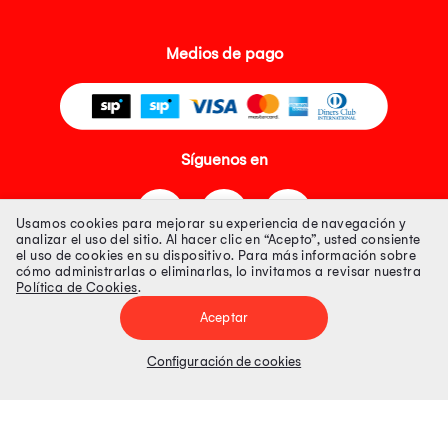
Medios de pago
Síguenos en
Usamos cookies para mejorar su experiencia de navegación y
analizar el uso del sitio. Al hacer clic en “Acepto”, usted consiente
el uso de cookies en su dispositivo. Para más información sobre
cómo administrarlas o eliminarlas, lo invitamos a revisar nuestra
Política de Cookies
.
Tienda 100% Segura
Aceptar
Tiendas Peruanas S.A. R.U.C. Nº 20493020618. Todos los derechos
reservados. Av. Aviación 2405 Piso 3, San Borja
Configuración de cookies
Precios disponibles solo en www.oechsle.pe. Precios online publicados
pueden incluir descuento adicional. Precios sujetos a variaciones sin
previo aviso. Productos sujetos a disponibilidad de stock
El Oficial de Protección de Datos Personales de Tiendas Peruanas S.A.
identificada con RUC No. 20493020618 es el señor Juan Diego Gavelan
Zegarra identificado con D.N.I. N° 45218133, cuyo correo corporativo de