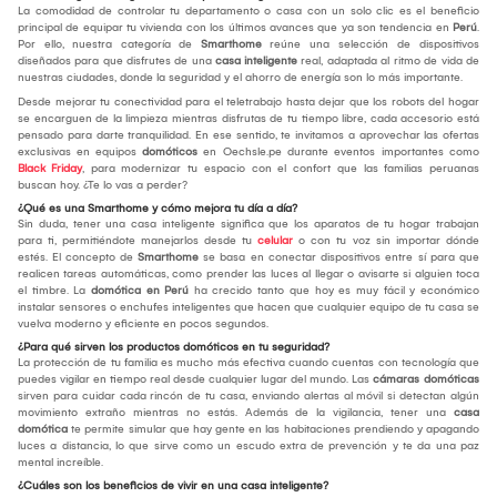
La comodidad de controlar tu departamento o casa con un solo clic es el beneficio
principal de equipar tu vivienda con los últimos avances que ya son tendencia en
Perú
.
Por ello, nuestra categoría de
Smarthome
reúne una selección de dispositivos
diseñados para que disfrutes de una
casa inteligente
real, adaptada al ritmo de vida de
nuestras ciudades, donde la seguridad y el ahorro de energía son lo más importante.
Desde mejorar tu conectividad para el teletrabajo hasta dejar que los robots del hogar
se encarguen de la limpieza mientras disfrutas de tu tiempo libre, cada accesorio está
pensado para darte tranquilidad. En ese sentido, te invitamos a aprovechar las ofertas
exclusivas en equipos
domóticos
en Oechsle.pe durante eventos importantes como
Black Friday
, para modernizar tu espacio con el confort que las familias peruanas
buscan hoy. ¿Te lo vas a perder?
¿Qué es una Smarthome y cómo mejora tu día a día?
Sin duda, tener una casa inteligente significa que los aparatos de tu hogar trabajan
para ti, permitiéndote manejarlos desde tu
celular
o con tu voz sin importar dónde
estés. El concepto de
Smarthome
se basa en conectar dispositivos entre sí para que
realicen tareas automáticas, como prender las luces al llegar o avisarte si alguien toca
el timbre. La
domótica en Perú
ha crecido tanto que hoy es muy fácil y económico
instalar sensores o enchufes inteligentes que hacen que cualquier equipo de tu casa se
vuelva moderno y eficiente en pocos segundos.
¿Para qué sirven los productos domóticos en tu seguridad?
La protección de tu familia es mucho más efectiva cuando cuentas con tecnología que
puedes vigilar en tiempo real desde cualquier lugar del mundo. Las
cámaras domóticas
sirven para cuidar cada rincón de tu casa, enviando alertas al móvil si detectan algún
movimiento extraño mientras no estás. Además de la vigilancia, tener una
casa
domótica
te permite simular que hay gente en las habitaciones prendiendo y apagando
luces a distancia, lo que sirve como un escudo extra de prevención y te da una paz
mental increíble.
¿Cuáles son los beneficios de vivir en una casa inteligente?