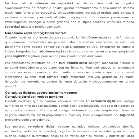
Un buen
kit de cámaras de seguridad
permite visualizar múltiples ángulos
simultáneamente en monitor o celular, grabar continuamente o solo cuando detecta
movimiento (ahorrando espacio de almacenamiento), reproducir grabaciones de días o
semanas anteriores, y expandir el sistema agregando más cámaras posteriormente.
Para negocios, bodegas o casas grandes con múltiples accesos, estos kits ofrecen
seguridad
integral a precio razonable.
Mini cámara espía para vigilancia discreta
Cuando necesitas monitoreo sin que sea obvio, la
mini cámara espía
cumple funciones
que cámaras tradicionales no pueden. Estos dispositivos compactos se camuflan
fácilmente como objetos cotidianos: relojes, cargadores USB, detectores de humo o
incluso bolígrafos. La
mini cámara espía
es legal cuando se usa en tu propia propiedad
para
seguridad
legítima, pero nunca para invadir privacidad ajena.
Las aplicaciones prácticas de una
mini cámara espía
incluyen monitorear niñeras o
personal doméstico cuando están con tus hijos, verificar qué sucede en tu negocio
cuando no estás presente, o documentar situaciones donde sospechas actividad
inapropiada. Muchas
mini cámara espía
modernas incluyen grabación de audio,
detección de movimiento, batería de larga duración y almacenamiento en tarjeta
microSD.
Cerraduras digitales: acceso inteligente y seguro
Cerradura digital con teclado numérico
Olvídate de llaves que se pierden, copian o rompen. La
cerradura digital
con código
numérico permite acceso mediante combinación personalizable que solo tú y personas
autorizadas conocen. Cambia el código fácilmente cuando empleados dejan tu
negocio, cuando alquilas tu propiedad a nuevos inquilinos, o simplemente por
seguridad
preventiva cada cierto tiempo.
Las mejores
cerradura digital
ofrecen múltiples códigos simultáneos (familia,
empleados, visitantes temporales), registro de accesos que muestra quién entró y
cuándo, bloqueo automático después de varios intentos fallidos, y batería de larga