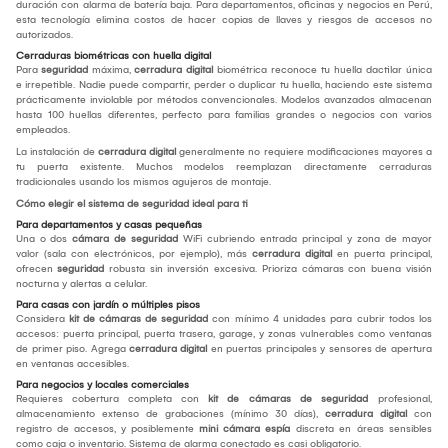
duración con alarma de batería baja. Para departamentos, oficinas y negocios en Perú,
esta tecnología elimina costos de hacer copias de llaves y riesgos de accesos no
autorizados.
Cerraduras biométricas con huella digital
Para
seguridad
máxima,
cerradura digital
biométrica reconoce tu huella dactilar única
e irrepetible. Nadie puede compartir, perder o duplicar tu huella, haciendo este sistema
prácticamente inviolable por métodos convencionales. Modelos avanzados almacenan
hasta 100 huellas diferentes, perfecto para familias grandes o negocios con varios
empleados.
La instalación de
cerradura digital
generalmente no requiere modificaciones mayores a
tu puerta existente. Muchos modelos reemplazan directamente cerraduras
tradicionales usando los mismos agujeros de montaje.
Cómo elegir el sistema de seguridad ideal para ti
Para departamentos y casas pequeñas
Una o dos
cámara de seguridad
WiFi cubriendo entrada principal y zona de mayor
valor (sala con electrónicos, por ejemplo), más
cerradura digital
en puerta principal,
ofrecen
seguridad
robusta sin inversión excesiva. Prioriza cámaras con buena visión
nocturna y alertas a celular.
Para casas con jardín o múltiples pisos
Considera
kit de cámaras de seguridad
con mínimo 4 unidades para cubrir todos los
accesos: puerta principal, puerta trasera, garage, y zonas vulnerables como ventanas
de primer piso. Agrega
cerradura digital
en puertas principales y sensores de apertura
en ventanas accesibles.
Para negocios y locales comerciales
Requieres cobertura completa con
kit de cámaras de seguridad
profesional,
almacenamiento extenso de grabaciones (mínimo 30 días),
cerradura digital
con
registro de accesos, y posiblemente
mini cámara espía
discreta en áreas sensibles
como caja o inventario. Sistema de alarma conectado es casi obligatorio.