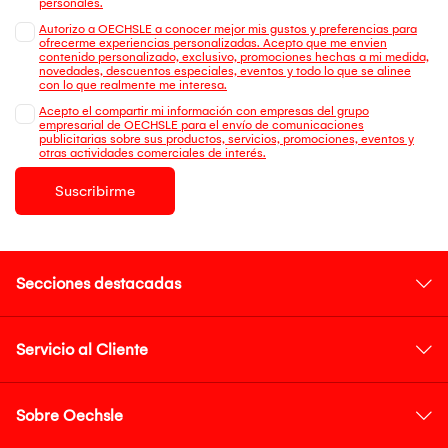
personales.
Autorizo a OECHSLE a conocer mejor mis gustos y preferencias para
ofrecerme experiencias personalizadas. Acepto que me envien
contenido personalizado, exclusivo, promociones hechas a mi medida,
novedades, descuentos especiales, eventos y todo lo que se alinee
con lo que realmente me interesa.
Acepto el compartir mi información con empresas del grupo
empresarial de OECHSLE para el envío de comunicaciones
publicitarias sobre sus productos, servicios, promociones, eventos y
otras actividades comerciales de interés.
Suscribirme
Secciones destacadas
Servicio al Cliente
Sobre Oechsle