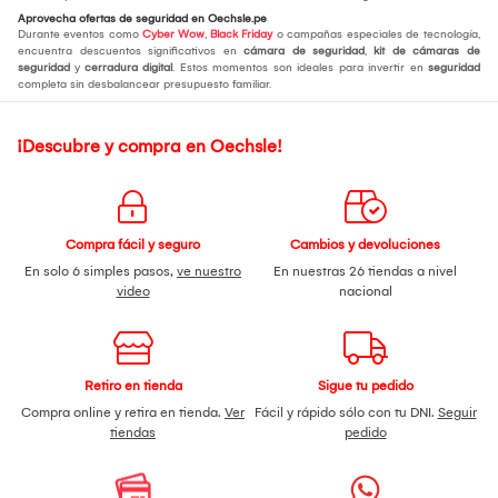
Aprovecha ofertas de seguridad en Oechsle.pe
Durante eventos como
Cyber Wow
,
Black Friday
o campañas especiales de tecnología,
encuentra descuentos significativos en
cámara de seguridad
,
kit de cámaras de
seguridad
y
cerradura digital
. Estos momentos son ideales para invertir en
seguridad
completa sin desbalancear presupuesto familiar.
¡Descubre y compra en Oechsle!
Compra fácil y seguro
Cambios y devoluciones
En solo 6 simples pasos,
ve nuestro
En nuestras 26 tiendas a nivel
video
nacional
Retiro en tienda
Sigue tu pedido
Compra online y retira en tienda.
Ver
Fácil y rápido sólo con tu DNI.
Seguir
tiendas
pedido