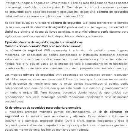
Proteger tu hogar o negocio en Lima y todo el Perú es más fácil cuando tienes acceso
a tecnología confiable a precios justos. En Oechsle.pe reunimos las mejores opciones
de
seguridad
para cada necesidad y presupuesto: desde una
cámara de seguridad
individual hasta sistemas completos con monitoreo 24/7.
Ya sea que busques tu primera
cámara de seguridad
WiFi para monitorear la entrada
de tu casa, un
kit de cámaras de seguridad
profesional para tu negocio, una
cerradura
digital
que elimine el riesgo de llaves perdidas, o una
mini cámara espía
discreta para
vigilancia específica, aquí está todo disponible con delivery a domicilio.
Tipos de cámaras de seguridad según tus necesidades
Cámaras IP con conexión WiFi para monitoreo remoto
La
cámara de seguridad
WiFi representa la solución más práctica para hogares
modernos. Sin necesidad de cables complicados ni instalación profesional costosa,
estas cámaras se conectan directamente a tu red inalámbrica y transmiten video en
tiempo real a tu celular. Estés en la oficina, de viaje o simplemente en tu habitación,
puedes verificar qué sucede en cualquier zona de tu propiedad con solo abrir una app.
Las mejores
cámara de seguridad
WiFi disponibles en Oechsle.pe ofrecen resolución
Full HD o superior, visión nocturna con LEDs infrarrojos que funcionan en oscuridad
total, detección de movimiento que te envía alertas instantáneas al celular, audio
bidireccional para comunicarte con quien esté frente a la cámara, y almacenamiento
en nube o tarjeta SD. Para hogares peruanos donde robos de oportunidad son
preocupación real, esta tecnología permite reaccionar rápidamente ante situaciones
sospechosas.
Kit de cámaras de seguridad para cobertura completa
Si necesitas proteger múltiples puntos simultáneamente, un
kit de cámaras de
seguridad
es la solución más económica y eficiente. Estos sistemas típicamente
incluyen 4-8 cámaras, grabador digital (DVR o NVR), cables necesarios y todo lo
requerido para instalación completa. La ventaja es que todas las cámaras se gestionan
desde un mismo sistema, facilitando monitoreo centralizado.