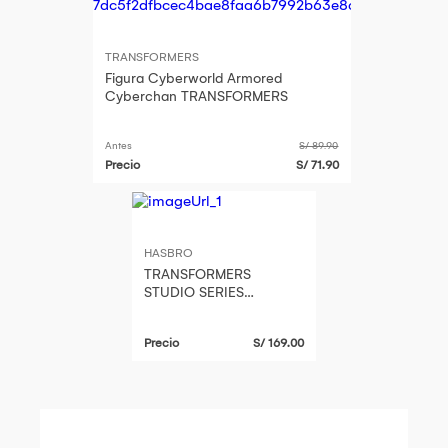
TRANSFORMERS
Figura Cyberworld Armored
Cyberchan TRANSFORMERS
Antes
S/ 89.90
Precio
S/ 71.90
HASBRO
TRANSFORMERS
STUDIO SERIES
TRANSFORMERS: AGE
OF EXTINCTION
Precio
S/ 169.00
DELUXE CLASS
CONCEPT ART KSI
WIDOW