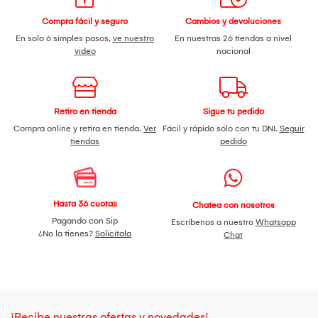
Compra fácil y seguro
Cambios y devoluciones
En solo 6 simples pasos,
ve nuestro
En nuestras 26 tiendas a nivel
video
nacional
Retiro en tienda
Sigue tu pedido
Compra online y retira en tienda.
Ver
Fácil y rápido sólo con tu DNI.
Seguir
tiendas
pedido
Hasta 36 cuotas
Chatea con nosotros
Pagando con Sip
Escríbenos a nuestro
Whatsapp
¿No la tienes?
Solicítala
Chat
¡Recibe nuestras ofertas y novedades!