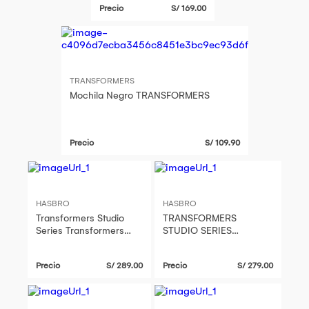
Precio
S/ 169.00
TRANSFORMERS
Mochila Negro TRANSFORMERS
Precio
S/ 109.90
HASBRO
HASBRO
Transformers Studio
TRANSFORMERS
Series Transformers
STUDIO SERIES
One Voyager Class
VOYAGER CLASS
Alpha Trion
TRANSFORMERS: WAR
Precio
S/ 289.00
Precio
S/ 279.00
FOR CYBERTRON
THUNDERCRACKER