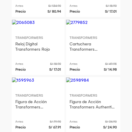
Antes
S/ 134.90
Antes
S/ 18.90
Precio
S/ 80.94
Precio
S/ 17.01
TRANSFORMERS
TRANSFORMERS
Reloj Digital
Cartuchera
Transformers Rojo
Transformers
6Trf2040015
Antes
S/ 18.90
Antes
S/ 49.95
Precio
S/ 17.01
Precio
S/ 14.98
TRANSFORMERS
TRANSFORMERS
Figura de Acción
Figura de Acción
Transformers
Transformers Authentics
Auténticos Titan
Bravo Surtido
Bumblebee
Antes
S/ 79.90
Antes
S/ 34.90
Precio
S/ 67.91
Precio
S/ 24.90