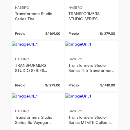
HASBRO
HASBRO
Transformers Studio
TRANSFORMERS
Series The
STUDIO SERIES
Transformers The Movie
VOYAGER CLASS
Deluxe Class
TRANSFORMERS: WAR
Precio
S/ 169.00
Precio
S/ 279.00
Wheeljack
FOR CYBERTRON
IRONHIDE
HASBRO
HASBRO
TRANSFORMERS
Transformers Studio
STUDIO SERIES
Series The Transformers
VOYAGER CLASS
The Movie Leader Class
TRANSFORMERS: WAR
Dinobot Snarl
Precio
S/ 279.00
Precio
S/ 410.00
FOR CYBERTRON
SKYWARP
HASBRO
HASBRO
Transformers Studio
Transformers Studio
Series 86 Voyager
Series MTMTE Collection
Class Transformers The
The Transformers The