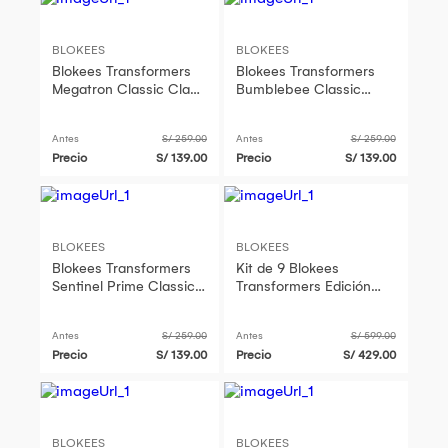
BLOKEES
BLOKEES
Blokees Transformers
Blokees Transformers
Megatron Classic Class
Bumblebee Classic
22 Figura Armable
Class 23 Figura Armable
Coleccionable - 71422
Coleccionable - 71423
Antes
S/ 259.00
Antes
S/ 259.00
Precio
S/ 139.00
Precio
S/ 139.00
BLOKEES
BLOKEES
Blokees Transformers
Kit de 9 Blokees
Sentinel Prime Classic
Transformers Edición
Class 24 Figura
Limitada Dinobot
Armable Coleccionable
Desertion Set Figura de
Antes
S/ 259.00
Antes
S/ 599.00
- 71424
Acción Armable 71193
Precio
S/ 139.00
Precio
S/ 429.00
BLOKEES
BLOKEES