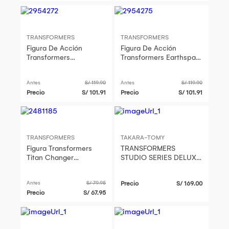
TRANSFORMERS
TRANSFORMERS
Figura De Acción
Figura De Acción
Transformers
Transformers Earthspark
Earthspark Deluxe
Deluxe Twitch
Jawbreaker
Antes
S/ 119.90
Antes
S/ 119.90
Precio
S/ 101.91
Precio
S/ 101.91
TRANSFORMERS
TAKARA-TOMY
Figura Transformers
TRANSFORMERS
Titan Changer
STUDIO SERIES DELUXE
Soundwave
CLASS TRANSFORMERS
DEVASTATION OPTIMUS
Antes
S/ 79.95
Precio
S/ 169.00
PRIME
Precio
S/ 67.95