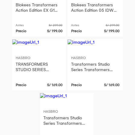
Blokees Transformers
Blokees Transformers
Action Edition EX G1
Action Edition 05 IDW
Megatron Energy
Tarn Versión Cómic
Explosion Figura de
Figura de Acción
Antes
S/ 299.00
Antes
S/ 299.00
Acción Armable - 71190
Armable - 71174
Precio
S/ 199.00
Precio
S/ 199.00
HASBRO
HASBRO
TRANSFORMERS
Transformers Studio
STUDIO SERIES
Series Transformers
DELUXE CLASS
ONE Deluxe Class
TRANSFORMERS ONE
Thundercracker
Precio
S/ 169.00
Precio
S/ 169.00
ELITA-1
HASBRO
Transformers Studio
Series Transformers
One Deluxe Class Orion
Pax