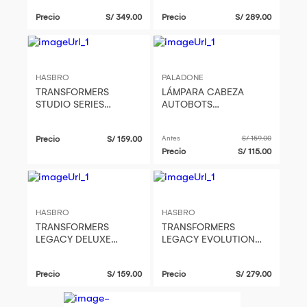
Movie Constructicon
Movie Voyager Class
Precio
S/ 349.00
Precio
S/ 289.00
Mixmaster
Scourge
HASBRO
PALADONE
TRANSFORMERS
LÁMPARA CABEZA
STUDIO SERIES
AUTOBOTS
DELUXE CLASS
TRANSFORMERS
TRANSFORMERS: DARK
PALADONE
Precio
S/ 159.00
Antes
S/ 159.00
OF THE MOON
Precio
S/ 115.00
WHEELJACK (QUE)
HASBRO
HASBRO
TRANSFORMERS
TRANSFORMERS
LEGACY DELUXE
LEGACY EVOLUTION
CLASS BREAKDOWN
VOYAGER
TRASHMASTER
Precio
S/ 159.00
Precio
S/ 279.00