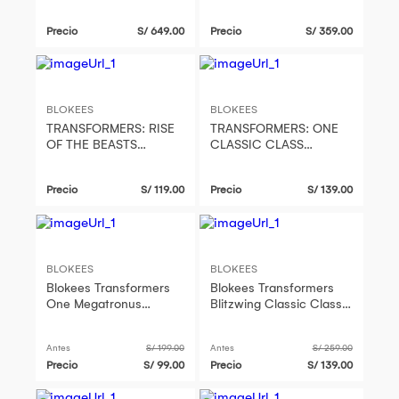
AUTOBOT
OPTIMUS PRIME MODEL
HEADQUARTERS SET
KIT
Precio
S/ 649.00
Precio
S/ 359.00
BLOKEES
BLOKEES
TRANSFORMERS: RISE
TRANSFORMERS: ONE
OF THE BEASTS
CLASSIC CLASS
CLASSIC CLASS 05
BUMBLEBEE (B-127)
OPTIMUS PRIMAL
MODEL KIT
Precio
S/ 119.00
Precio
S/ 139.00
(ROBOT MODE) MODEL
KIT
BLOKEES
BLOKEES
Blokees Transformers
Blokees Transformers
One Megatronus
Blitzwing Classic Class
Classic Class 20
25 Figura Armable
Armable Original -
Coleccionable - 71425
Antes
S/ 199.00
Antes
S/ 259.00
71186
Precio
S/ 99.00
Precio
S/ 139.00