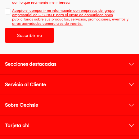
con lo que realmente me interesa.
Acepto el compartir mi información con empresas del grupo
empresarial de OECHSLE para el envío de comunicaciones
publicitarias sobre sus productos, servicios, promociones, eventos y
otras actividades comerciales de interés.
Suscribirme
Secciones destacadas
Servicio al Cliente
Sobre Oechsle
Tarjeta oh!