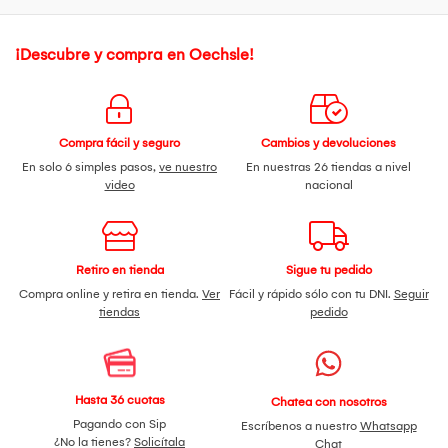
¡Descubre y compra en Oechsle!
Compra fácil y seguro
Cambios y devoluciones
En solo 6 simples pasos,
ve nuestro
En nuestras 26 tiendas a nivel
video
nacional
Retiro en tienda
Sigue tu pedido
Compra online y retira en tienda.
Ver
Fácil y rápido sólo con tu DNI.
Seguir
tiendas
pedido
Hasta 36 cuotas
Chatea con nosotros
Pagando con Sip
Escríbenos a nuestro
Whatsapp
¿No la tienes?
Solicítala
Chat