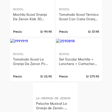
SCOOL
SCOOL
Mochila Scool Granja
Tomatodo Scool Térmico
De Zenon Kids 3D
Scool Con Caña Granja
Teddy Tamaño A4
De Zenon
Precio
S/ 99.95
Precio
S/ 37.95
SCOOL
SCOOL
Tomatodo Scool La
Set Escolar Mochila +
Granja De Zenon Pc
Lonchera + Cartuchera
Con Caña 450Ml
Scool Eva 3D Granja De
Zenon
Precio
S/ 22.90
Precio
S/ 279.90
LA-GRANJA-DE-ZENON
Peluche Musical La
Granja de Zenón-