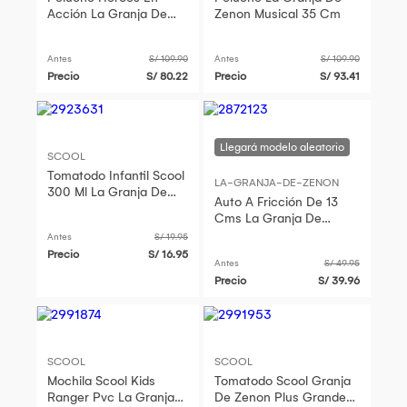
Acción La Granja De
Zenon Musical 35 Cm
Zenón 30Cm
Antes
S/ 109.90
Antes
S/ 109.90
Precio
S/ 80.22
Precio
S/ 93.41
SCOOL
Tomatodo Infantil Scool
LA-GRANJA-DE-ZENON
300 Ml La Granja De
Auto A Fricción De 13
Zenon
Cms La Granja De
Zenon
Antes
S/ 19.95
Precio
S/ 16.95
Antes
S/ 49.95
Precio
S/ 39.96
SCOOL
SCOOL
Mochila Scool Kids
Tomatodo Scool Granja
Ranger Pvc La Granja
De Zenon Plus Grande