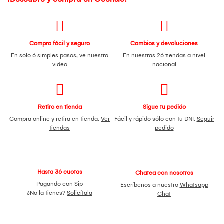
Compra fácil y seguro
Cambios y devoluciones
En solo 6 simples pasos,
ve nuestro
En nuestras 26 tiendas a nivel
video
nacional
Retiro en tienda
Sigue tu pedido
Compra online y retira en tienda.
Ver
Fácil y rápido sólo con tu DNI.
Seguir
tiendas
pedido
Hasta 36 cuotas
Chatea con nosotros
Pagando con Sip
Escríbenos a nuestro
Whatsapp
¿No la tienes?
Solicítala
Chat