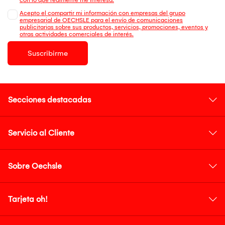
Acepto el compartir mi información con empresas del grupo
empresarial de OECHSLE para el envío de comunicaciones
publicitarias sobre sus productos, servicios, promociones, eventos y
otras actividades comerciales de interés.
Suscribirme
Secciones destacadas
Servicio al Cliente
Sobre Oechsle
Tarjeta oh!