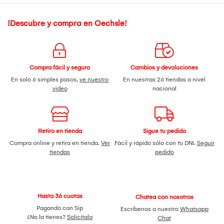
¡Descubre y compra en Oechsle!
Compra fácil y seguro
Cambios y devoluciones
En solo 6 simples pasos,
ve nuestro
En nuestras 26 tiendas a nivel
video
nacional
Retiro en tienda
Sigue tu pedido
Compra online y retira en tienda.
Ver
Fácil y rápido sólo con tu DNI.
Seguir
tiendas
pedido
Hasta 36 cuotas
Chatea con nosotros
Pagando con Sip
Escríbenos a nuestro
Whatsapp
¿No la tienes?
Solicítala
Chat