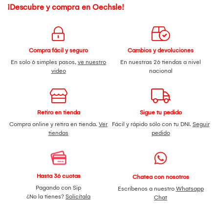
¡Descubre y compra en Oechsle!
Compra fácil y seguro
Cambios y devoluciones
En solo 6 simples pasos,
ve nuestro
En nuestras 26 tiendas a nivel
video
nacional
Retiro en tienda
Sigue tu pedido
Compra online y retira en tienda.
Ver
Fácil y rápido sólo con tu DNI.
Seguir
tiendas
pedido
Hasta 36 cuotas
Chatea con nosotros
Pagando con Sip
Escríbenos a nuestro
Whatsapp
¿No la tienes?
Solicítala
Chat