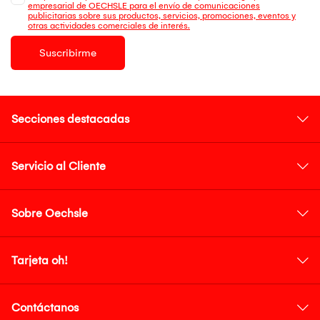
empresarial de OECHSLE para el envío de comunicaciones
publicitarias sobre sus productos, servicios, promociones, eventos y
otras actividades comerciales de interés.
Suscribirme
Secciones destacadas
Servicio al Cliente
Sobre Oechsle
Tarjeta oh!
Contáctanos