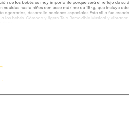
ón de los bebés es muy importante porque será el reflejo de su d
én nacidos hasta niños con peso máximo de 18kg, que incluye ado
enta agarrarlos, desarrolla nociones espaciales Esta silla fue cre
 a los bebés. Cómodo y ligero Tela Removible Musical y vibrador
guridad