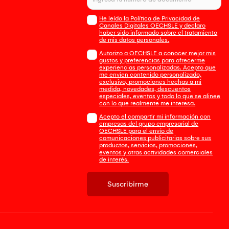
He leído la Política de Privacidad de
Canales Digitales OECHSLE y declaro
haber sido informado sobre el tratamiento
de mis datos personales.
Autorizo a OECHSLE a conocer mejor mis
gustos y preferencias para ofrecerme
experiencias personalizadas. Acepto que
me envien contenido personalizado,
exclusivo, promociones hechas a mi
medida, novedades, descuentos
especiales, eventos y todo lo que se alinee
con lo que realmente me interesa.
Acepto el compartir mi información con
empresas del grupo empresarial de
OECHSLE para el envío de
comunicaciones publicitarias sobre sus
productos, servicios, promociones,
eventos y otras actividades comerciales
de interés.
Suscribirme