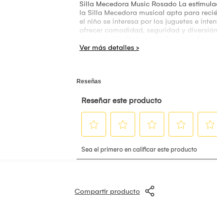
Silla Mecedora Music Rosado La estimulaci
la Silla Mecedora musical apta para reci
el niño se interesa por los juguetes e int
ofrecer comodidad, seguridad y diversión
desmontable Cinturón de 3 puntos de se
Compartir producto