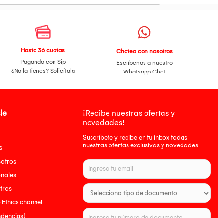
Hasta 36 cuotas
Chatea con nosotros
Pagando con Sip
Escríbenos a nuestro
¿No la tienes?
Solicítala
Whatsapp Chat
le
¡Recibe nuestras ofertas y
novedades!
Suscríbete y recibe en tu inbox todas
nuestras ofertas exclusivas y novedades
s
sotros
onales
tros
- Ethics channel
endencias!