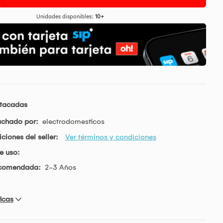
Unidades disponibles:
10+
stacadas
achado por:
electrodomesticos
ciones del seller:
Ver términos y condiciones
e uso:
ecomendada:
2-3 Años
icas