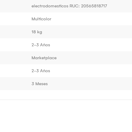
electrodomesticos RUC: 20565818717
Multicolor
18 kg
2-3 Años
Marketplace
2-3 Años
3 Meses