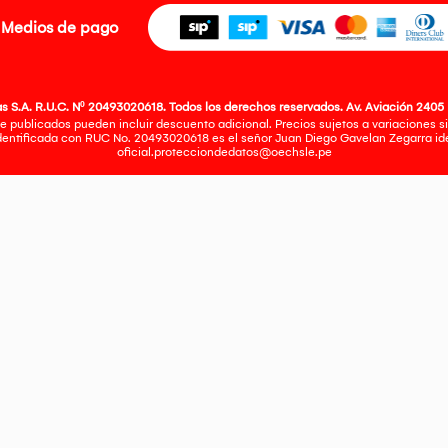
Medios de pago
 S.A. R.U.C. Nº 20493020618. Todos los derechos reservados. Av. Aviación 2405 
e publicados pueden incluir descuento adicional. Precios sujetos a variaciones sin
identificada con RUC No. 20493020618 es el señor Juan Diego Gavelan Zegarra iden
oficial.protecciondedatos@oechsle.pe