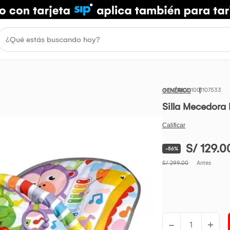
1001107533
GENÉRICO
Silla Mecedora 
S/ 129.0
-56%
S/ 299.00
Antes
-
+