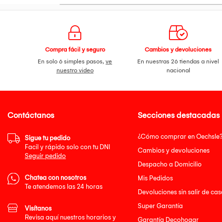
Compra fácil y seguro
Cambios y devoluciones
En solo 6 simples pasos,
ve
En nuestras 26 tiendas a nivel
nuestro video
nacional
Contáctanos
Secciones destacadas
¿Cómo comprar en Oechsle
Sigue tu pedido
Facil y rápido solo con tu DNI
Cambios y devoluciones
Seguir pedido
Despacho a Domicilio
Chatea con nosotros
Mis Pedidos
Te atendemos las 24 horas
Devoluciones sin salir de cas
Super Garantía
Visítanos
Revisa aquí nuestros horarios y
Garantía Decohogar