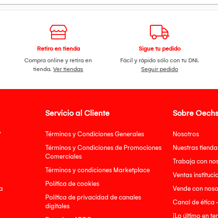
Retiro en tienda
Sigue tu pedido
Compra online y retira en
Fácil y rápido sólo con tu DNI.
tienda.
Ver tiendas
Seguir pedido
Servicio al Cliente
Sobre Oechs
?
Términos y Condiciones Generales
Nosotros
Términos y Condiciones de Promociones
Nuestras tienda
Comerciales
Trabaja con no
Términos y condiciones Marketplace
Ventas instituci
Política de cookies
a
Vende con noso
Política de privacidad de canales
Canal de ética 
digitales
¡Lo último en t