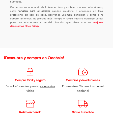
húmedos.
Con el control adecuado de la temperatura y un buen manejo de la técnica,
estas
tenazas para el cabello
pueden ayudarte a conseguir un look
profesional sin salir de casa, aportando volumen, definición y estilo a tu
cabello. Entonces, no pierdas más tiempo y revisa nuestro catálogo virtual
para que encuentres tu modelo favorito que viene con los
mejores
descuentos Black Friday
.
¡Descubre y compra en Oechsle!
Compra fácil y seguro
Cambios y devoluciones
En solo 6 simples pasos,
ve nuestro
En nuestras 26 tiendas a nivel
video
nacional
Retiro en tienda
Sigue tu pedido