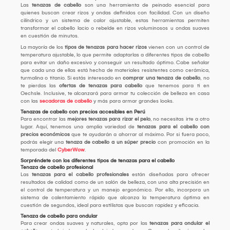
Las
tenazas de cabello
son una herramienta de peinado esencial para
quienes buscan crear rizos y ondas definidos con facilidad. Con un diseño
cilíndrico y un sistema de calor ajustable, estas herramientas permiten
transformar el cabello lacio o rebelde en rizos voluminosos u ondas suaves
en cuestión de minutos.
La mayoría de los
tipos de tenazas para hacer rizos
vienen con un control de
temperatura ajustable, lo que permite adaptarlas a diferentes tipos de cabello
para evitar un daño excesivo y conseguir un resultado óptimo. Cabe señalar
que cada una de ellas está hecha de materiales resistentes como cerámica,
turmalina o titanio. Si estás interesado en
comprar una tenaza de cabello
, no
te pierdas las
ofertas de tenazas para cabello
que tenemos para ti en
Oechsle. Inclusive, te alcanzará para armar tu colección de belleza en casa
con las
secadoras de cabello
y más para armar grandes looks.
Tenazas de cabello con precios accesibles en Perú
Para encontrar las
mejores tenazas para rizar el pelo
, no necesitas irte a otro
lugar. Aquí, tenemos una amplia variedad de
tenazas para el cabello con
precios económicos
que te ayudarán a ahorrar al máximo. Por si fuera poco,
podrás elegir una
tenaza de cabello a un súper precio
con promoción en la
temporada del
CyberWow
.
Sorpréndete con los diferentes tipos de tenazas para el cabello
Tenaza de cabello profesional
Las
tenazas para el cabello profesionales
están diseñadas para ofrecer
resultados de calidad como de un salón de belleza, con una alta precisión en
el control de temperatura y un manejo ergonómico. Por ello, incorpora un
sistema de calentamiento rápido que alcanza la temperatura óptima en
cuestión de segundos, ideal para estilistas que buscan rapidez y eficacia.
Tenaza de cabello para ondular
Para crear ondas suaves y naturales, opta por las
tenazas para ondular el