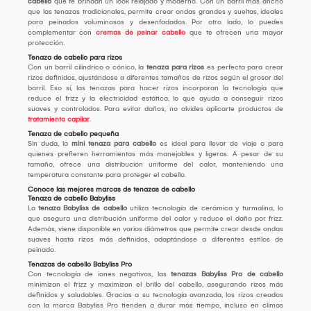
cabello
que te brindan un look relajado y moderno. Con un barril más ancho
que las tenazas tradicionales, permite crear ondas grandes y sueltas, ideales
para peinados voluminosos y desenfadados. Por otro lado, lo puedes
complementar con
cremas de peinar cabello
que te ofrecen una mayor
protección.
Tenaza de cabello para rizos
Con un barril cilíndrico o cónico, la
tenaza para rizos
es perfecta para crear
rizos definidos, ajustándose a diferentes tamaños de rizos según el grosor del
barril. Eso sí, las tenazas para hacer rizos incorporan la tecnología que
reduce el frizz y la electricidad estática, lo que ayuda a conseguir rizos
suaves y controlados. Para evitar daños, no olvides aplicarte productos de
tratamiento capilar
.
Tenaza de cabello pequeña
Sin duda, la
mini tenaza para cabello
es ideal para llevar de viaje o para
quienes prefieren herramientas más manejables y ligeras. A pesar de su
tamaño, ofrece una distribución uniforme del calor, manteniendo una
temperatura constante para proteger el cabello.
Conoce las mejores marcas de tenazas de cabello
Tenaza de cabello Babyliss
La
tenaza Babyliss
de cabello
utiliza tecnología de cerámica y turmalina, lo
que asegura una distribución uniforme del calor y reduce el daño por frizz.
Además, viene disponible en varios diámetros que permite crear desde ondas
suaves hasta rizos más definidos, adaptándose a diferentes estilos de
peinado.
Tenazas de cabello Babyliss Pro
Con tecnología de iones negativos, las
tenazas Babyliss Pro de cabello
minimizan el frizz y maximizan el brillo del cabello, asegurando rizos más
definidos y saludables. Gracias a su tecnología avanzada, los rizos creados
con la marca Babyliss Pro tienden a durar más tiempo, incluso en climas