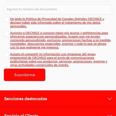
He leído la Política de Privacidad de Canales Digitales OECHSLE y
declaro haber sido informado sobre el tratamiento de mis datos
personales.
Autorizo a OECHSLE a conocer mejor mis gustos y preferencias para
ofrecerme experiencias personalizadas. Acepto que me envien
contenido personalizado, exclusivo, promociones hechas a mi medida,
novedades, descuentos especiales, eventos y todo lo que se alinee
con lo que realmente me interesa.
Acepto el compartir mi información con empresas del grupo
empresarial de OECHSLE para el envío de comunicaciones
publicitarias sobre sus productos, servicios, promociones, eventos y
otras actividades comerciales de interés.
Suscribirme
Secciones destacadas
Servicio al Cliente