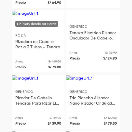
Precio
S/ 64.90
GENERICO
Tenaza Electrico Rizador
ROZIA
Ondulador De Cabello
Rizadora de Cabello
Rizhen Hair Curler
Rozia 3 Tubos - Tenaza
Antes
S/ 36.90
Precio
S/ 24.90
Antes
S/ 169.00
Precio
S/ 79.00
GENERICO
GENERICO
Rizador De Cabello
Trio Plancha Alisador
Tenazas Para Rizar El
Nano Rizador Ondulador
Cabello 3 Barriles
Peineta Tenaza
Ondulador Moldeador
Antes
S/ 69.90
Antes
S/ 120.00
Ondas Tenaza Triple
Precio
S/ 39.90
Precio
S/ 79.80