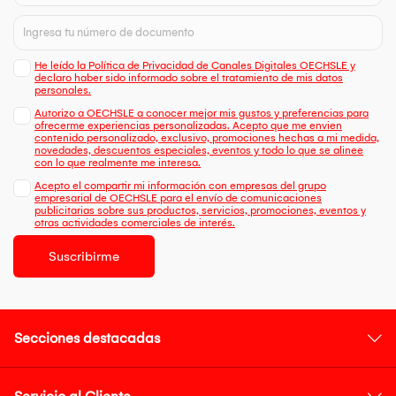
He leído la Política de Privacidad de Canales Digitales OECHSLE y
declaro haber sido informado sobre el tratamiento de mis datos
personales.
Autorizo a OECHSLE a conocer mejor mis gustos y preferencias para
ofrecerme experiencias personalizadas. Acepto que me envien
contenido personalizado, exclusivo, promociones hechas a mi medida,
novedades, descuentos especiales, eventos y todo lo que se alinee
con lo que realmente me interesa.
Acepto el compartir mi información con empresas del grupo
empresarial de OECHSLE para el envío de comunicaciones
publicitarias sobre sus productos, servicios, promociones, eventos y
otras actividades comerciales de interés.
Suscribirme
Secciones destacadas