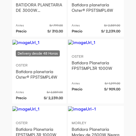
BATIDORA PLANETARIA
Batidora planetaria
DE 3000W
Oster® FPSTSMPL4W
DNATIONALSTAR
BLANCA
Antes
S/ 799.00
Antes
S/ 2,559.00
Precio
S/ 310.00
Precio
S/ 2,239.00
OSTER
Batidora Planetaria
OSTER
FPSTSMPL3R 1000W
Batidora planetaria
Oster® FPSTSMPL4W
Antes
S/ 1,299.00
Precio
S/ 909.00
Antes
S/ 2,559.00
Precio
S/ 2,239.00
OSTER
MORLEY
Batidora Planetaria
Batidora Planetaria
FPSTSMPL3R 1000W
Morley de 2500W Negra