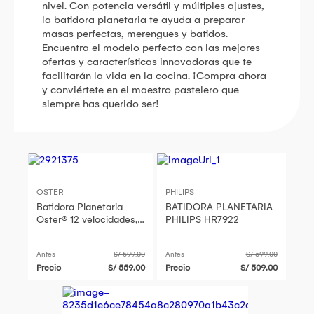
nivel. Con potencia versátil y múltiples ajustes,
la batidora planetaria te ayuda a preparar
masas perfectas, merengues y batidos.
Encuentra el modelo perfecto con las mejores
ofertas y características innovadoras que te
facilitarán la vida en la cocina. ¡Compra ahora
y conviértete en el maestro pastelero que
siempre has querido ser!
OSTER
PHILIPS
Batidora Planetaria
BATIDORA PLANETARIA
Oster® 12 velocidades,
PHILIPS HR7922
Tazón de Acero
Inoxidable, Incluye 4
Antes
S/ 599.00
Antes
S/ 699.00
Accesorios, 850 W,
Precio
S/ 559.00
Precio
S/ 509.00
Negro, FPSTSMPL2B