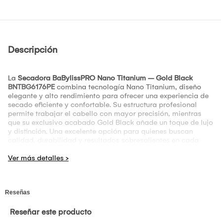
Descripción
La
Secadora BaBylissPRO Nano Titanium – Gold Black
BNTBG6176PE
combina tecnología Nano Titanium, diseño
elegante y alto rendimiento para ofrecer una experiencia de
secado eficiente y confortable. Su estructura profesional
permite trabajar el cabello con mayor precisión, mientras
que su exclusivo acabado Gold Black añade un toque de lujo
y distinción. Una excelente opción para quienes buscan
calidad, durabilidad y resultados sobresalientes en cada
uso.