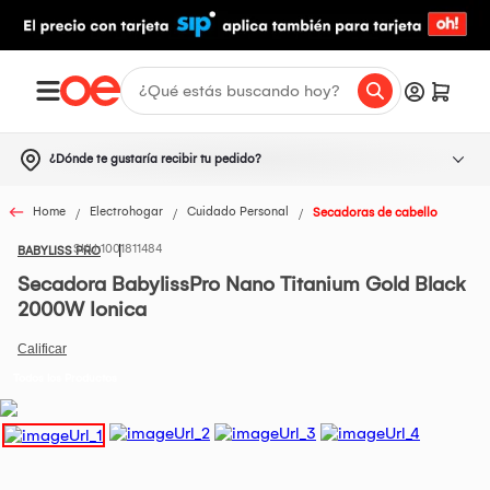
¿Dónde te gustaría recibir tu pedido?
Home
Electrohogar
Cuidado Personal
Secadoras de cabello
1001811484
BABYLISS PRO
Secadora BabylissPro Nano Titanium Gold Black
2000W Ionica
Todos los Productos