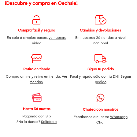
¡Descubre y compra en Oechsle!
Compra fácil y seguro
Cambios y devoluciones
En solo 6 simples pasos,
ve nuestro
En nuestras 26 tiendas a nivel
video
nacional
Retiro en tienda
Sigue tu pedido
Compra online y retira en tienda.
Ver
Fácil y rápido sólo con tu DNI.
Seguir
tiendas
pedido
Hasta 36 cuotas
Chatea con nosotros
Pagando con Sip
Escríbenos a nuestro
Whatsapp
¿No la tienes?
Solicítala
Chat