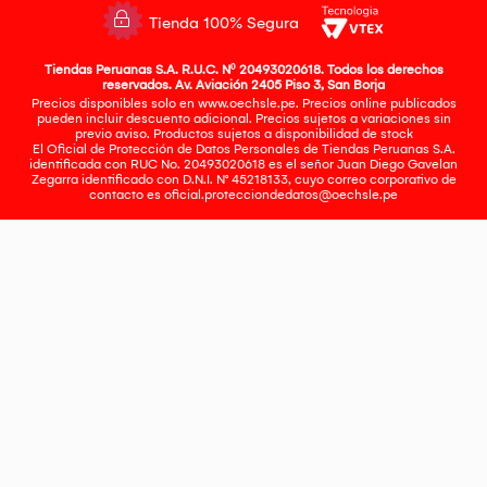
Tienda 100% Segura
Tiendas Peruanas S.A. R.U.C. Nº 20493020618. Todos los derechos
reservados. Av. Aviación 2405 Piso 3, San Borja
Precios disponibles solo en www.oechsle.pe. Precios online publicados
pueden incluir descuento adicional. Precios sujetos a variaciones sin
previo aviso. Productos sujetos a disponibilidad de stock
El Oficial de Protección de Datos Personales de Tiendas Peruanas S.A.
identificada con RUC No. 20493020618 es el señor Juan Diego Gavelan
Zegarra identificado con D.N.I. N° 45218133, cuyo correo corporativo de
contacto es
oficial.protecciondedatos@oechsle.pe