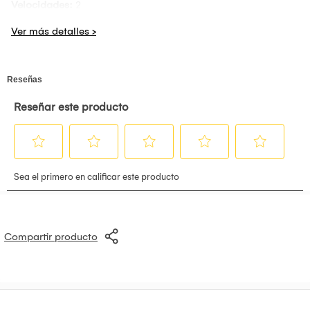
Velocidades:
2
Aire frío:
Sí
Tecnología iónica:
Sí
Longitud del cable:
2.5 m
Cable retráctil:
No
Tipo:
Secador de pelo
Condición:
Nuevo
Compartir producto