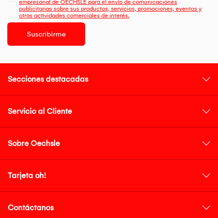
empresarial de OECHSLE para el envío de comunicaciones
publicitarias sobre sus productos, servicios, promociones, eventos y
otras actividades comerciales de interés.
Suscribirme
Secciones destacadas
Servicio al Cliente
Sobre Oechsle
Tarjeta oh!
Contáctanos