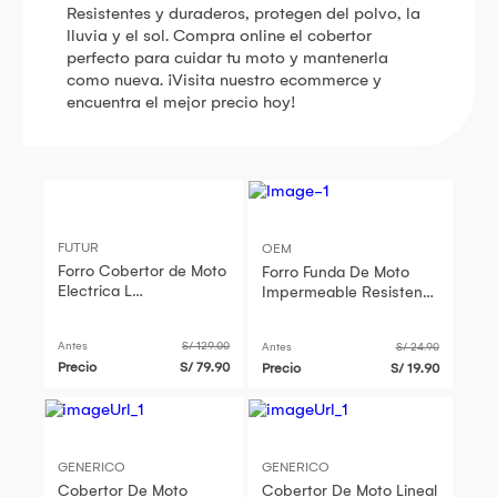
Resistentes y duraderos, protegen del polvo, la
lluvia y el sol. Compra online el cobertor
perfecto para cuidar tu moto y mantenerla
como nueva. ¡Visita nuestro ecommerce y
encuentra el mejor precio hoy!
FUTUR
OEM
Forro Cobertor de Moto
Forro Funda De Moto
Electrica L
Impermeable Resistente
Impermeable Negro
Cobertor Moto
Antes
S/ 129.00
Antes
S/ 24.90
Precio
S/ 79.90
Precio
S/ 19.90
GENERICO
GENERICO
Cobertor De Moto
Cobertor De Moto Lineal