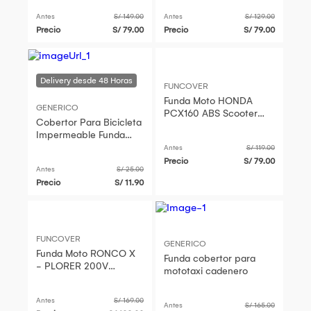
Filtro Uv
Filtro Uv
Antes
S/ 149.00
Antes
S/ 129.00
Precio
S/ 79.00
Precio
S/ 79.00
FUNCOVER
Funda Moto HONDA
GENERICO
PCX160 ABS Scooter
Cobertor Para Bicicleta
Cobertor Filtro Uv 100
Impermeable Funda
Impermeable
Ciclismo Moto Lluvia -
Antes
S/ 119.00
Negro
Precio
S/ 79.00
Antes
S/ 25.00
Precio
S/ 11.90
FUNCOVER
GENERICO
Funda Moto RONCO X
Funda cobertor para
- PLORER 200V
mototaxi cadenero
Scooter Cobertor Filtro
Uv Impermeable
Antes
S/ 169.00
Antes
S/ 165.00