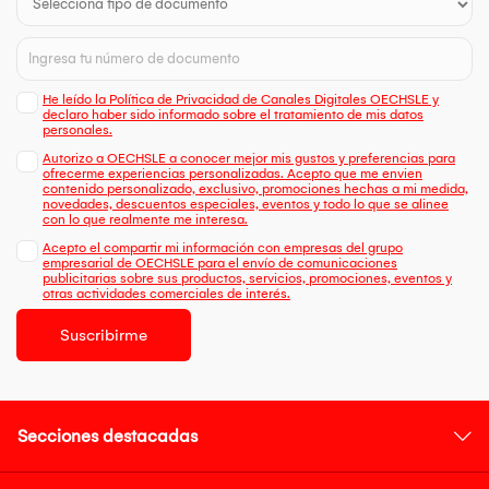
He leído la Política de Privacidad de Canales Digitales OECHSLE y
declaro haber sido informado sobre el tratamiento de mis datos
personales.
Autorizo a OECHSLE a conocer mejor mis gustos y preferencias para
ofrecerme experiencias personalizadas. Acepto que me envien
contenido personalizado, exclusivo, promociones hechas a mi medida,
novedades, descuentos especiales, eventos y todo lo que se alinee
con lo que realmente me interesa.
Acepto el compartir mi información con empresas del grupo
empresarial de OECHSLE para el envío de comunicaciones
publicitarias sobre sus productos, servicios, promociones, eventos y
otras actividades comerciales de interés.
Suscribirme
Secciones destacadas