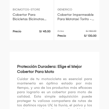
BICIMOTOS-STORE
GENERICO
Cobertor Para
Cobertor Impermeable
Bicicletas Bicimotos
Para Mototaxi Torito -
Store Mtb Plomo
MaxCover COB-005
Precio
S/ 45.00
Antes
S/ 182.00
Precio
S/ 130.00
Protección Duradera: Elige el Mejor
Cobertor Para Moto
Cuidar de tu motocicleta es esencial para
mantenerla en óptimo estado por más
tiempo, y uno de los productos más eficaces
para lograrlo es un cobertor para moto de
calidad. Esta simple adquisición puede
proteger tu valiosa compañera de rutas de
los dañinos rayos UV, la lluvia, el polvo y los