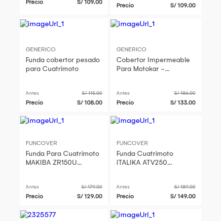
Precio
S/ 109.00
Precio
S/ 109.00
GENERICO
GENERICO
Funda cobertor pesado
Cobertor Impermeable
para Cuatrimoto
Para Motokar -
MaxCover COB-006
Antes
S/ 115.00
Antes
S/ 186.00
Precio
S/ 108.00
Precio
S/ 133.00
FUNCOVER
FUNCOVER
Funda Para Cuatrimoto
Funda Cuatrimoto
MAKIBA ZR150U
ITALIKA ATV250
Cobertor Filtro Uv
Cobertor Filtro Uv Imper
Imper
Antes
S/ 179.00
Antes
S/ 189.00
Precio
S/ 129.00
Precio
S/ 149.00