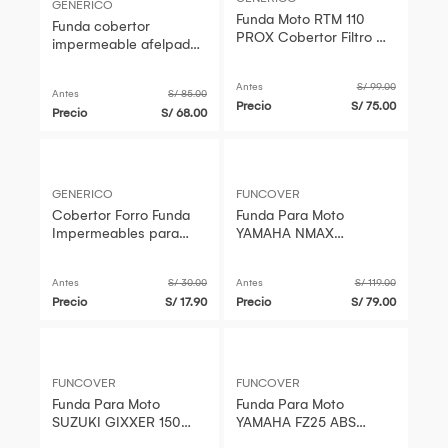
GENERICO
Funda Moto RTM 110
Funda cobertor
PROX Cobertor Filtro Uv
impermeable afelpado
Impermeable
anti uv para moto
Antes
S/ 99.00
Antes
S/ 85.00
Precio
S/ 75.00
Precio
S/ 68.00
GENERICO
FUNCOVER
Cobertor Forro Funda
Funda Para Moto
Impermeables para
YAMAHA NMAX
Moto 232x125x100cm
CONNECTED Cobertor
Impermeable Filtro Uv
Antes
S/ 30.00
Antes
S/ 119.00
Precio
S/ 17.90
Precio
S/ 79.00
FUNCOVER
FUNCOVER
Funda Para Moto
Funda Para Moto
SUZUKI GIXXER 150
YAMAHA FZ25 ABS
Cobertor Impermeable
Cobertor Impermeable