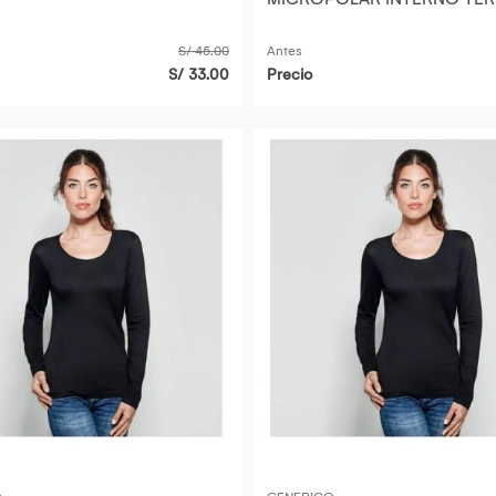
USO EXTE
S/ 45.00
Antes
S/ 33.00
Precio