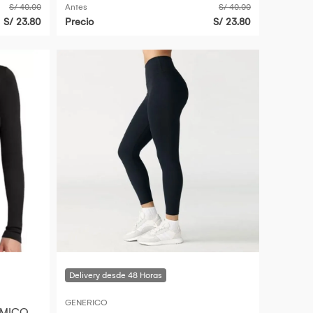
S/ 40.00
Antes
S/ 40.00
S/ 23.80
Precio
S/ 23.80
GENERICO
RMICO