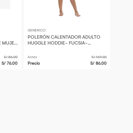
GENERICO
POLERÓN CALENTADOR ADULTO
E MUJER
HUGGLE HODDIE- FUCSIA-
LLA
OVERSIZE
S/ 86.00
Antes
S/ 169.00
S/ 76.00
Precio
S/ 86.00