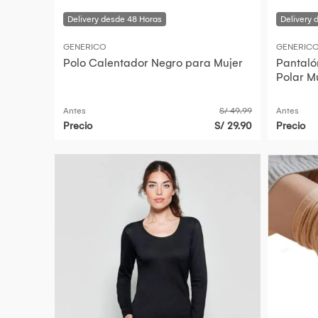
GENERICO
GENERIC
Polo Calentador Negro para Mujer
Pantaló
Polar M
Antes
S/ 49.99
Antes
Precio
S/ 29.90
Precio