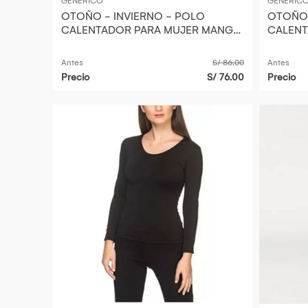
GENERICO
GENERIC
OTOÑO - INVIERNO - POLO
OTOÑO 
CALENTADOR PARA MUJER MANGA
CALENT
LARGA TERMIC MICRO POLAR
LARGA 
TALLA L
TALLA S
Antes
S/ 86.00
Antes
Precio
S/ 76.00
Precio