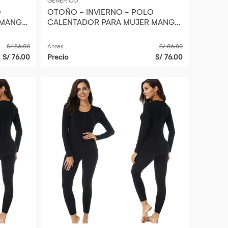
GENERICO
O
OTOÑO - INVIERNO - POLO
 MANGA
CALENTADOR PARA MUJER MANGA
AR
LARGA TERMIC MICRO POLAR
TALLA M
S/ 86.00
Antes
S/ 86.00
S/ 76.00
Precio
S/ 76.00