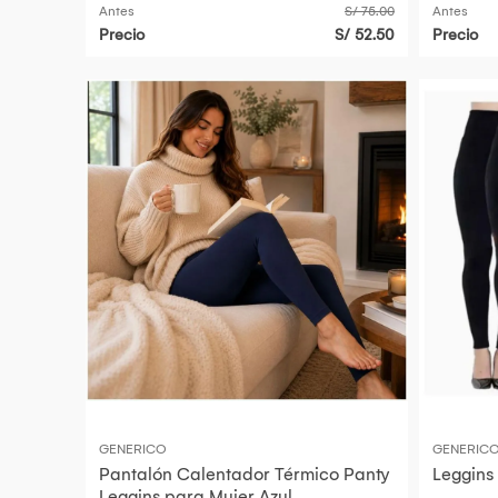
Antes
S/ 75.00
Antes
Precio
S/ 52.50
Precio
GENERICO
GENERIC
Pantalón Calentador Térmico Panty
Leggins
Leggins para Mujer Azul