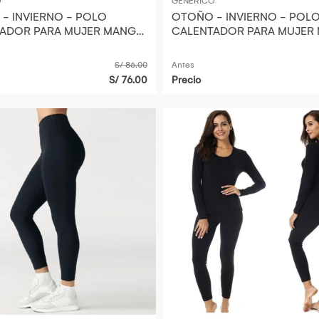
O
GENERICO
- INVIERNO - POLO
OTOÑO - INVIERNO - POL
ADOR PARA MUJER MANGA
CALENTADOR PARA MUJER
TERMIC MICRO POLAR
LARGA TERMIC MICRO POL
TALLA ESTANDAR
S/ 86.00
Antes
S/ 76.00
Precio