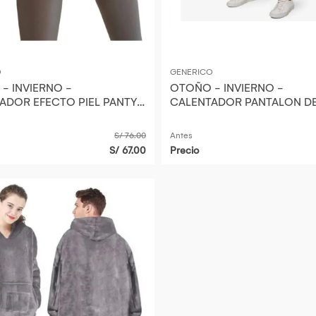
O
GENERICO
- INVIERNO -
OTOÑO - INVIERNO -
ADOR EFECTO PIEL PANTY
CALENTADOR PANTALON D
ESTANDAR
TERMICO MICRO POLAR TA
ESTANDAR
S/ 76.00
Antes
S/ 67.00
Precio