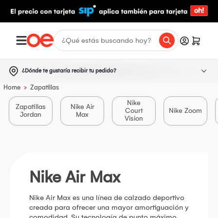
¿Dónde te gustaría recibir tu pedido?
>
Home
Zapatillas
Nike
Zapatillas
Nike Air
Court
Nike Zoom
Jordan
Max
Vision
Nike Air Max
Nike Air Max es una línea de calzado deportivo
creada para ofrecer una mayor amortiguación y
comodidad. Su tecnología de punto máximo