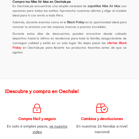
Compra tus Nike Air Max en Oechsle.pe
En Oechsle.pe encuentras una amplia variedad de
zapatillas Nike Air Max
con
opciones para todos los estilos. Aprovecha nuestras ofertas y elige el modelo
ideal para ti con envío a todo Perú.
Además, durante eventos como el el
Black Friday
es la oportunidad ideal para
renovar tu armario con las mejores marcas a precios increíbles.
Durante estos días de descuentos, puedes encontrar desde calzado
deportivo hasta lo último en tendencia para toda la familia, asegurándote de
conseguir calidad y estilo en un solo lugar. No dejes pasar las
ofertas Black
Friday
en Oechsle.pe para llevarte tus productos favoritos antes de que se
agoten.
¡Descubre y compra en Oechsle!
Compra fácil y seguro
Cambios y devoluciones
En solo 6 simples pasos,
ve nuestro
En nuestras 26 tiendas a nivel
video
nacional