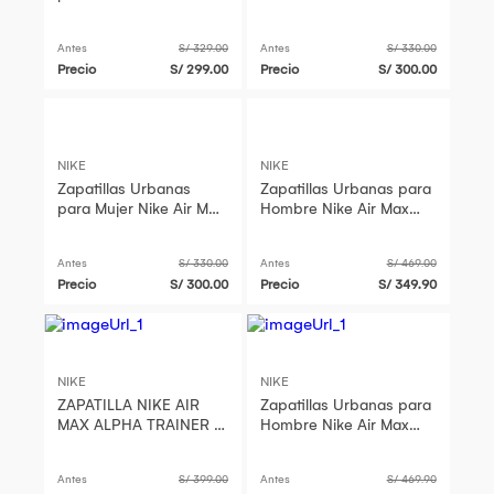
Max Nuaxis FD4329-101
Nuaxis FD4329-009
Antes
S/ 329.00
Antes
S/ 330.00
Precio
S/ 299.00
Precio
S/ 300.00
NIKE
NIKE
Zapatillas Urbanas
Zapatillas Urbanas para
para Mujer Nike Air Max
Hombre Nike Air Max
Nuaxis HF1233-003
Solo HQ2572-002
Antes
S/ 330.00
Antes
S/ 469.00
Precio
S/ 300.00
Precio
S/ 349.90
NIKE
NIKE
ZAPATILLA NIKE AIR
Zapatillas Urbanas para
MAX ALPHA TRAINER 6
Hombre Nike Air Max
- FQ1833-109
Excee FZ5486-103
Antes
S/ 399.00
Antes
S/ 469.90