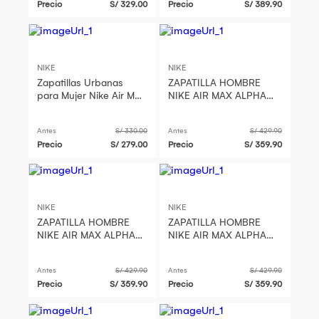
Precio
S/ 329.00
Precio
S/ 389.90
NIKE
NIKE
Zapatillas Urbanas
ZAPATILLA HOMBRE
para Mujer Nike Air Max
NIKE AIR MAX ALPHA
Nuaxis HF1233-101
TRAINER 5 - DM0829-
001
Antes
S/ 330.00
Antes
S/ 429.90
Precio
S/ 279.00
Precio
S/ 359.90
NIKE
NIKE
ZAPATILLA HOMBRE
ZAPATILLA HOMBRE
NIKE AIR MAX ALPHA
NIKE AIR MAX ALPHA
TRAINER 5 - DM0829-
TRAINER 5 - DM0829-
001
001
Antes
S/ 429.90
Antes
S/ 429.90
Precio
S/ 359.90
Precio
S/ 359.90