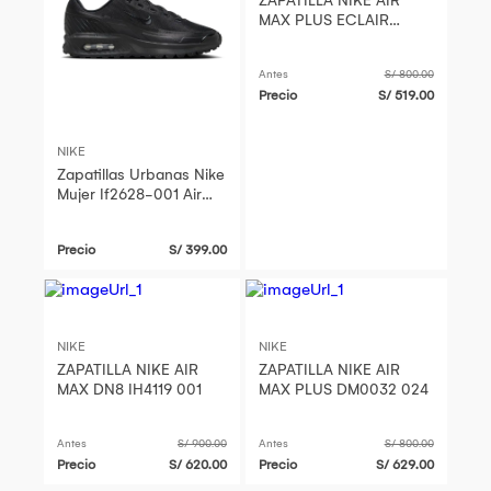
ZAPATILLA NIKE AIR
MAX PLUS ECLAIR
LIGHTENING HV2323
400
Antes
S/ 800.00
Precio
S/ 519.00
NIKE
Zapatillas Urbanas Nike
Mujer If2628-001 Air
Max Bia Negro
Precio
S/ 399.00
NIKE
NIKE
ZAPATILLA NIKE AIR
ZAPATILLA NIKE AIR
MAX DN8 IH4119 001
MAX PLUS DM0032 024
Antes
S/ 900.00
Antes
S/ 800.00
Precio
S/ 620.00
Precio
S/ 629.00