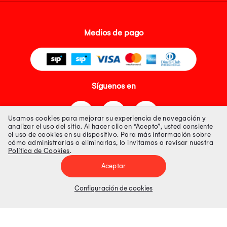
Medios de pago
Síguenos en
Usamos cookies para mejorar su experiencia de navegación y
analizar el uso del sitio. Al hacer clic en “Acepto”, usted consiente
el uso de cookies en su dispositivo. Para más información sobre
cómo administrarlas o eliminarlas, lo invitamos a revisar nuestra
Política de Cookies
.
Tienda 100% Segura
Aceptar
Tiendas Peruanas S.A. R.U.C. Nº 20493020618. Todos los derechos
reservados. Av. Aviación 2405 Piso 3, San Borja
Configuración de cookies
Precios disponibles solo en www.oechsle.pe. Precios online publicados
pueden incluir descuento adicional. Precios sujetos a variaciones sin
previo aviso. Productos sujetos a disponibilidad de stock
El Oficial de Protección de Datos Personales de Tiendas Peruanas S.A.
identificada con RUC No. 20493020618 es el señor Juan Diego Gavelan