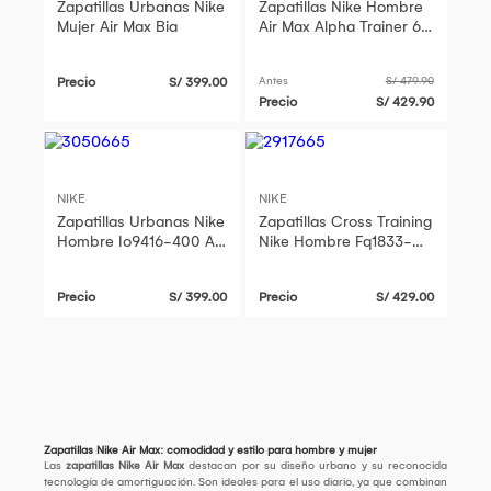
Zapatillas Urbanas Nike
Zapatillas Nike Hombre
Mujer Air Max Bia
Air Max Alpha Trainer 6
FQ1833 001 Multicolor
Precio
S/ 399.00
Antes
S/ 479.90
Precio
S/ 429.90
NIKE
NIKE
Zapatillas Urbanas Nike
Zapatillas Cross Training
Hombre Io9416-400 Air
Nike Hombre Fq1833-
Max Bia Azul Medio
001 Air Max Alpha
Trainer 6 Negro
Precio
S/ 399.00
Precio
S/ 429.00
Zapatillas Nike Air Max: comodidad y estilo para hombre y mujer
Las
zapatillas Nike Air Max
destacan por su diseño urbano y su reconocida
tecnología de amortiguación. Son ideales para el uso diario, ya que combinan