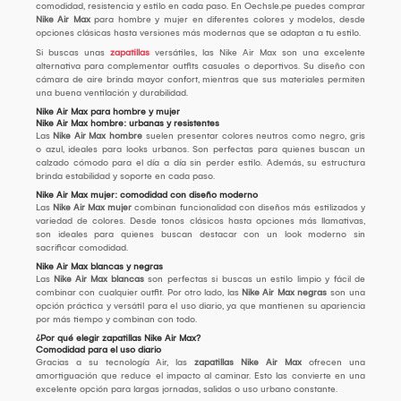
comodidad, resistencia y estilo en cada paso. En Oechsle.pe puedes comprar
Nike Air Max
para hombre y mujer en diferentes colores y modelos, desde
opciones clásicas hasta versiones más modernas que se adaptan a tu estilo.
Si buscas unas
zapatillas
versátiles, las Nike Air Max son una excelente
alternativa para complementar outfits casuales o deportivos. Su diseño con
cámara de aire brinda mayor confort, mientras que sus materiales permiten
una buena ventilación y durabilidad.
Nike Air Max para hombre y mujer
Nike Air Max hombre: urbanas y resistentes
Las
Nike Air Max hombre
suelen presentar colores neutros como negro, gris
o azul, ideales para looks urbanos. Son perfectas para quienes buscan un
calzado cómodo para el día a día sin perder estilo. Además, su estructura
brinda estabilidad y soporte en cada paso.
Nike Air Max mujer: comodidad con diseño moderno
Las
Nike Air Max mujer
combinan funcionalidad con diseños más estilizados y
variedad de colores. Desde tonos clásicos hasta opciones más llamativas,
son ideales para quienes buscan destacar con un look moderno sin
sacrificar comodidad.
Nike Air Max blancas y negras
Las
Nike Air Max blancas
son perfectas si buscas un estilo limpio y fácil de
combinar con cualquier outfit. Por otro lado, las
Nike Air Max negras
son una
opción práctica y versátil para el uso diario, ya que mantienen su apariencia
por más tiempo y combinan con todo.
¿Por qué elegir zapatillas Nike Air Max?
Comodidad para el uso diario
Gracias a su tecnología Air, las
zapatillas Nike Air Max
ofrecen una
amortiguación que reduce el impacto al caminar. Esto las convierte en una
excelente opción para largas jornadas, salidas o uso urbano constante.