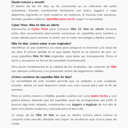
Diseño icónico y versátil
El diseño de las Air Max se ha convertido en un referente del estilo
streetwear. Puedes combinarlas fácilmente con jeans, joggers o ropa
deportiva, logrando un look moderno sin esfuerzo. Si buscas más opciones,
también puedes explorar
zapatillas para correr
según tu necesidad.
Cyber Wow: Nike Air Max en oferta
Aprovecha el
Cyber Wow
para comprar
Nike Air Max en oferta
. Durante
estos días encontrarás descuentos exclusivos en zapatillas para hombre y
mujer, ideales para renovar tu estilo con la mejor tecnología y diseño urbano.
Nike Air Max: ¿cómo saber si son originales?
Identificar un par auténtico es clave para asegurar tu inversión y la salud de
tus pies. El primer detalle en el que debes fijarte es la cámara de aire: en
unas zapatillas
Nike Air Max
originales, esta debe ser transparente, firme al
tacto y recuperar su forma de inmediato al presionarla.
Otro punto fundamental es la calidad de los acabados; las costuras de
Nike
son siempre uniformes y no presentan restos de pegamento visibles.
¿Cómo combinar las zapatillas Nike Air Max?
La versatilidad de este modelo permite que se adapten a casi cualquier
ocasión, desde un look deportivo hasta uno más casual para salir el fin de
semana.
Para un estilo urbano e infalible, puedes usarlas con unos
jeans rectos
y una
polera básica, dejando que las zapatillas sean las protagonistas del outfit. Si
buscas algo más relajado, combinarlas con
joggers o leggings
de tiro alto te
dará una silueta moderna y cómoda para el día a día.
Lo mejor de las
Nike Air Max
es que su diseño icónico eleva incluso el
conjunto más sencillo, dándote ese toque de tendencia que nunca pasa de
moda.