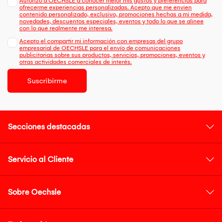
Autorizo a OECHSLE a conocer mejor mis gustos y preferencias para
ofrecerme experiencias personalizadas. Acepto que me envien
contenido personalizado, exclusivo, promociones hechas a mi medida,
novedades, descuentos especiales, eventos y todo lo que se alinee
con lo que realmente me interesa.
Acepto el compartir mi información con empresas del grupo
empresarial de OECHSLE para el envío de comunicaciones
publicitarias sobre sus productos, servicios, promociones, eventos y
otras actividades comerciales de interés.
Suscribirme
Secciones destacadas
Servicio al Cliente
Sobre Oechsle