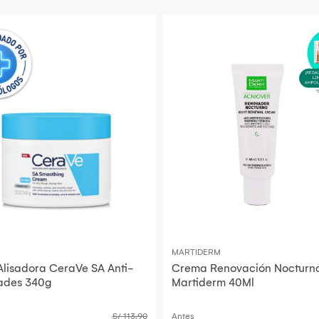
MARTIDERM
lisadora CeraVe SA Anti-
Crema Renovación Nocturn
ades 340g
Martiderm 40Ml
S/ 113.90
Antes