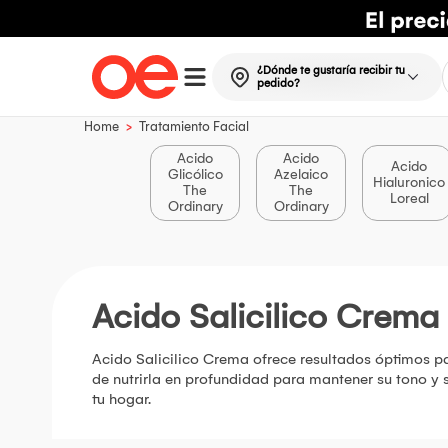
¿Dónde te gustaría recibir tu
pedido?
>
Home
Tratamiento Facial
Acido
Acido
Acido
Glicólico
Azelaico
Hialuronico
The
The
Loreal
Ordinary
Ordinary
Acido Salicilico Crema
Acido Salicilico Crema ofrece resultados óptimos pa
de nutrirla en profundidad para mantener su tono y
tu hogar.