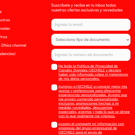
Suscríbete y recibe en tu inbox todas
nuestras ofertas exclusivas y novedades
s
sotros
onales
tros
- Ethics channel
endencias!
He leído la Política de Privacidad de
Canales Digitales OECHSLE y declaro
haber sido informado sobre el tratamiento
de mis datos personales.
Autorizo a OECHSLE a conocer mejor mis
gustos y preferencias para ofrecerme
experiencias personalizadas. Acepto que
me envien contenido personalizado,
exclusivo, promociones hechas a mi
medida, novedades, descuentos
especiales, eventos y todo lo que se alinee
con lo que realmente me interesa.
Acepto el compartir mi información con
empresas del grupo empresarial de
OECHSLE para el envío de