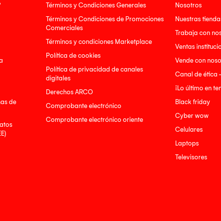
?
Términos y Condiciones Generales
Nosotros
Términos y Condiciones de Promociones
Nuestras tienda
Comerciales
Trabaja con no
Términos y condiciones Marketplace
Ventas instituci
Política de cookies
a
Vende con noso
Política de privacidad de canales
Canal de ética 
digitales
¡Lo último en t
Derechos ARCO
nas de
Black friday
Comprobante electrónico
Cyber wow
Comprobante electrónico oriente
atos
Celulares
EE)
Laptops
Televisores