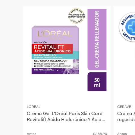
LOREAL
CERAVE
Crema Gel L'Oréal Paris Skin Care
Crema A
Revitalift Ácido Hialurónico Y Ácido
rugosid
Salicílico 50 Ml
Antes
S/ 88.90
Antes