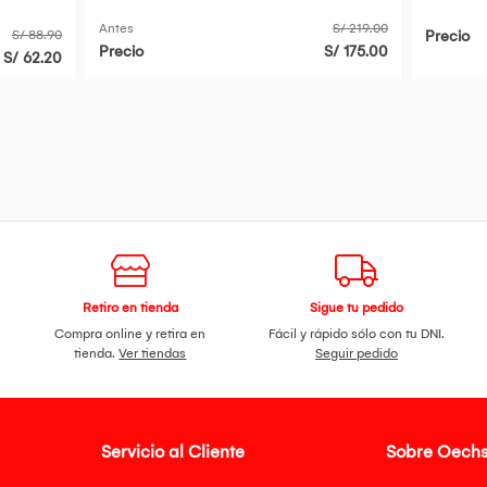
- Pote 
Antes
S/ 219.00
S/ 88.90
Precio
Precio
S/ 175.00
S/ 62.20
Retiro en tienda
Sigue tu pedido
Compra online y retira en
Fácil y rápido sólo con tu DNI.
tienda.
Ver tiendas
Seguir pedido
Servicio al Cliente
Sobre Oechs