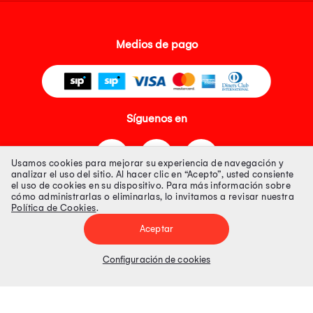
Medios de pago
Síguenos en
Usamos cookies para mejorar su experiencia de navegación y
analizar el uso del sitio. Al hacer clic en “Acepto”, usted consiente
el uso de cookies en su dispositivo. Para más información sobre
cómo administrarlas o eliminarlas, lo invitamos a revisar nuestra
Política de Cookies
.
Tienda 100% Segura
Aceptar
Tiendas Peruanas S.A. R.U.C. Nº 20493020618. Todos los derechos
reservados. Av. Aviación 2405 Piso 3, San Borja
Configuración de cookies
Precios disponibles solo en www.oechsle.pe. Precios online publicados
pueden incluir descuento adicional. Precios sujetos a variaciones sin
previo aviso. Productos sujetos a disponibilidad de stock
El Oficial de Protección de Datos Personales de Tiendas Peruanas S.A.
identificada con RUC No. 20493020618 es el señor Juan Diego Gavelan