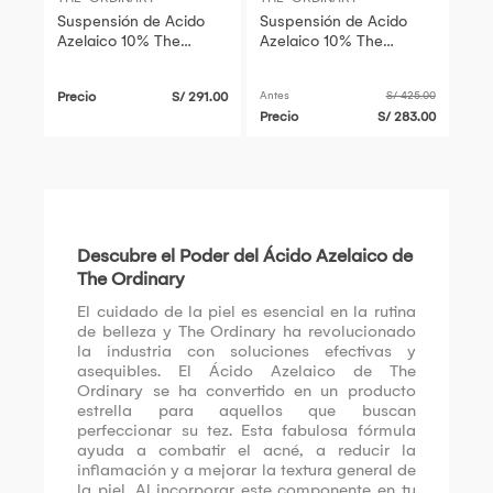
Suspensión de Acido
Suspensión de Acido
Azelaico 10% The
Azelaico 10% The
Ordinary 30ml 2
Ordinary 30ml 3
Unidades
Unidades
Precio
S/ 291.00
Antes
S/ 425.00
Precio
S/ 283.00
Descubre el Poder del Ácido Azelaico de
The Ordinary
El cuidado de la piel es esencial en la rutina
de belleza y The Ordinary ha revolucionado
la industria con soluciones efectivas y
asequibles. El Ácido Azelaico de The
Ordinary se ha convertido en un producto
estrella para aquellos que buscan
perfeccionar su tez. Esta fabulosa fórmula
ayuda a combatir el acné, a reducir la
inflamación y a mejorar la textura general de
la piel. Al incorporar este componente en tu