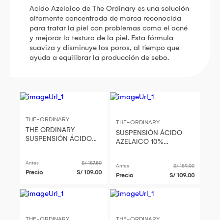
Acido Azelaico de The Ordinary es una solución
altamente concentrada de marca reconocida
para tratar la piel con problemas como el acné
y mejorar la textura de la piel. Esta fórmula
suaviza y disminuye los poros, al tiempo que
ayuda a equilibrar la producción de sebo.
THE-ORDINARY
THE-ORDINARY
THE ORDINARY
SUSPENSIÓN ÁCIDO
SUSPENSIÓN ÁCIDO
AZELAICO 10%
AZELAICO 10%
ANTIMANCHAS THE
ORDINARY | 30 ML
Antes
S/ 187.50
Antes
S/ 189.00
Precio
S/ 109.00
Precio
S/ 109.00
THE-ORDINARY
THE-ORDINARY