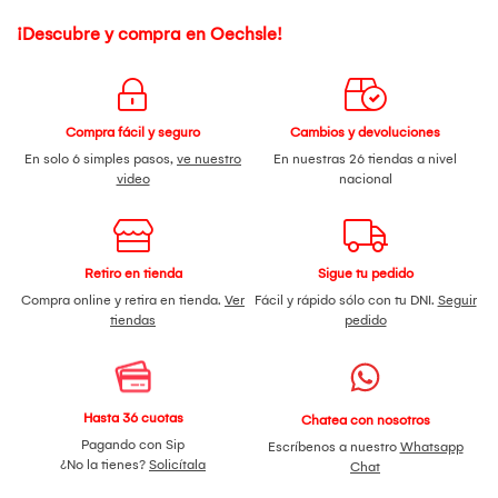
¡Descubre y compra en Oechsle!
Compra fácil y seguro
Cambios y devoluciones
En solo 6 simples pasos,
ve nuestro
En nuestras 26 tiendas a nivel
video
nacional
Retiro en tienda
Sigue tu pedido
Compra online y retira en tienda.
Ver
Fácil y rápido sólo con tu DNI.
Seguir
tiendas
pedido
Hasta 36 cuotas
Chatea con nosotros
Pagando con Sip
Escríbenos a nuestro
Whatsapp
¿No la tienes?
Solicítala
Chat