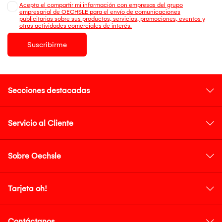
Acepto el compartir mi información con empresas del grupo
empresarial de OECHSLE para el envío de comunicaciones
publicitarias sobre sus productos, servicios, promociones, eventos y
otras actividades comerciales de interés.
Suscribirme
Secciones destacadas
Servicio al Cliente
Sobre Oechsle
Tarjeta oh!
Contáctanos