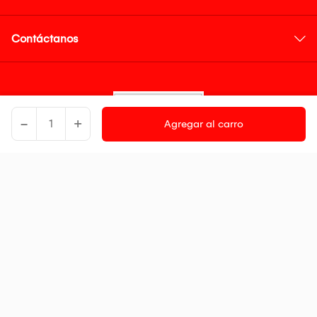
Contáctanos
-
+
Agregar al carro
Medios de pago
Síguenos en