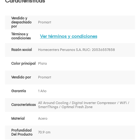
Características
Vendido y
despachado
Promart
por
Términos y
Ver términos y condiciones
condiciones
Razón social
Homecenters Peruanos S.A. RUC: 20536557858
Color principal
Plata
Vendido por
Promart
Garantía
1 Año
All Around Cooling / Digital Inverter Compressor / WiFi /
Características
SmartThings / Optimal Fresh Zone
Material
Acero
Profundidad
70.9 cm
Del Producto