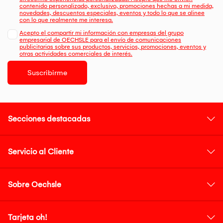
contenido personalizado, exclusivo, promociones hechas a mi medida,
novedades, descuentos especiales, eventos y todo lo que se alinee
con lo que realmente me interesa.
Acepto el compartir mi información con empresas del grupo
empresarial de OECHSLE para el envío de comunicaciones
publicitarias sobre sus productos, servicios, promociones, eventos y
otras actividades comerciales de interés.
Suscribirme
Secciones destacadas
Servicio al Cliente
Sobre Oechsle
Tarjeta oh!