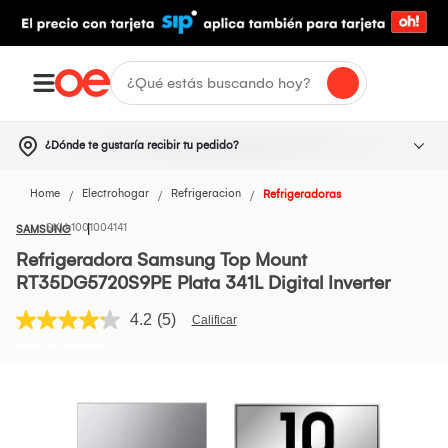
¿Dónde te gustaría recibir tu pedido?
Home
Electrohogar
Refrigeracion
Refrigeradoras
1001004141
SAMSUNG
Refrigeradora Samsung Top Mount
RT35DG5720S9PE Plata 341L Digital Inverter
4.2
(5)
Lea
5
Todos los Productos
reseñas.
Enlace
en
la
misma
página.