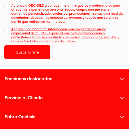
Autorizo a OECHSLE a conocer mejor mis gustos y preferencias para
ofrecerme experiencias personalizadas. Acepto que me envien
contenido personalizado, exclusivo, promociones hechas a mi medida,
novedades, descuentos especiales, eventos y todo lo que se alinee
con lo que realmente me interesa.
Acepto el compartir mi información con empresas del grupo
empresarial de OECHSLE para el envío de comunicaciones
publicitarias sobre sus productos, servicios, promociones, eventos y
otras actividades comerciales de interés.
Suscribirme
Secciones destacadas
Servicio al Cliente
Sobre Oechsle