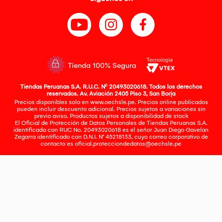
Tienda 100% Segura
Tiendas Peruanas S.A. R.U.C. Nº 20493020618. Todos los derechos
reservados. Av. Aviación 2405 Piso 3, San Borja
Precios disponibles solo en www.oechsle.pe. Precios online publicados
pueden incluir descuento adicional. Precios sujetos a variaciones sin
previo aviso. Productos sujetos a disponibilidad de stock
El Oficial de Protección de Datos Personales de Tiendas Peruanas S.A.
identificada con RUC No. 20493020618 es el señor Juan Diego Gavelan
Zegarra identificado con D.N.I. N° 45218133, cuyo correo corporativo de
contacto es
oficial.protecciondedatos@oechsle.pe