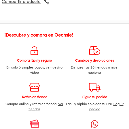
Compartir producto
se termina de cocinar con la conveniente bandeja térmica
incorporable y prolonga la vida de la plancha, y mejora el
desempeño de la plancha.
El control de temperatura es removible y ajusta las
temperaturas de cocción fácilmente para todo tipo de
comidas.
La bandeja de goteo se remueve y se limpia fácilmente.
¡Descubre y compra en Oechsle!
Compra fácil y seguro
Cambios y devoluciones
En solo 6 simples pasos,
ve nuestro
En nuestras 26 tiendas a nivel
video
nacional
Retiro en tienda
Sigue tu pedido
Compra online y retira en tienda.
Ver
Fácil y rápido sólo con tu DNI.
Seguir
tiendas
pedido