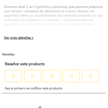
Sistema dual 2 en 1 (parrilla y plancha) que permite preparar
una amplia variedad de alimentos al mismo tiempo. Su
superficie tiene un recubrimiento de cerámica natural, lo que
evita que los alimentos se peguen, y la gaveta térmica
mantiene la comida tibia mientras terminas de cocinar.
Recomendación: Antes de usar por primera tu producto
Oster® con recubrimiento Bioceramic™ o antiadherente,
cubre la superficie con aceite vegetal. Calienta la superficie
a la máxima potencia por 5-10 minutos. Apaga y deja
enfriar por completo. Finalmente, con un paño suave lava la
plancha con agua caliente y seca. Ahora tu producto ya está
curado y listo para usar.
Características:
Superficie de cocción con recubrimiento de cerámica natural
Bioceramic® permite una cocción más saludable, es cuatro
veces más duradera y resistente a raspaduras, y cocina 20%
más rápido que otros recubrimientos antiadherentes.
Tiene un canal para grasas diseñado para mantener las
grasas lejos de la comida y depositarlas en la bandeja de
goteo.
Sistema anti-Calc que la comida se mantiene tibia mientras