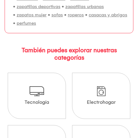
•
zapatillas deportivas
•
zapatillas urbanas
•
zapatos mujer
•
sofas
•
roperos
•
casacas y abrigos
•
perfumes
También puedes explorar nuestras
categorías
Tecnología
Electrohogar