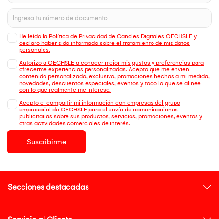
He leído la Política de Privacidad de Canales Digitales OECHSLE y
declaro haber sido informado sobre el tratamiento de mis datos
personales.
Autorizo a OECHSLE a conocer mejor mis gustos y preferencias para
ofrecerme experiencias personalizadas. Acepto que me envien
contenido personalizado, exclusivo, promociones hechas a mi medida,
novedades, descuentos especiales, eventos y todo lo que se alinee
con lo que realmente me interesa.
Acepto el compartir mi información con empresas del grupo
empresarial de OECHSLE para el envío de comunicaciones
publicitarias sobre sus productos, servicios, promociones, eventos y
otras actividades comerciales de interés.
Suscribirme
Secciones destacadas